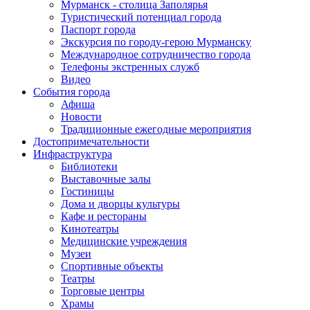
Мурманск - столица Заполярья
Туристический потенциал города
Паспорт города
Экскурсия по городу-герою Мурманску
Международное сотрудничество города
Телефоны экстренных служб
Видео
События города
Афиша
Новости
Традиционные ежегодные мероприятия
Достопримечательности
Инфраструктура
Библиотеки
Выставочные залы
Гостиницы
Дома и дворцы культуры
Кафе и рестораны
Кинотеатры
Медицинские учреждения
Музеи
Спортивные объекты
Театры
Торговые центры
Храмы