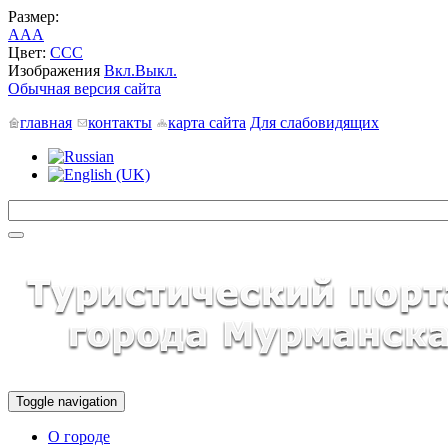
Размер:
A
A
A
Цвет:
C
C
C
Изображения
Вкл.
Выкл.
Обычная версия сайта
главная
контакты
карта сайта
Для слабовидящих
Toggle navigation
О городе