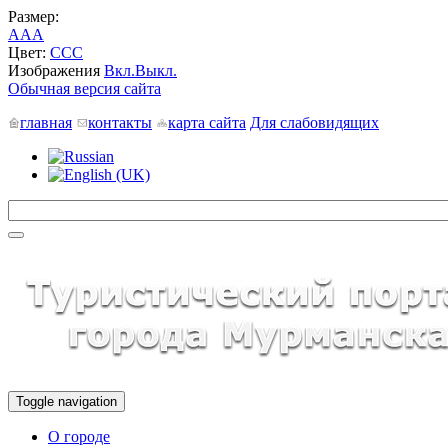
Размер:
A
A
A
Цвет:
C
C
C
Изображения
Вкл.
Выкл.
Обычная версия сайта
главная
контакты
карта сайта
Для слабовидящих
Toggle navigation
О городе