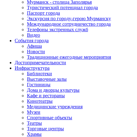
Мурманск - столица Заполярья
Туристический потенциал города
Паспорт города
Экскурсия по городу-герою Мурманску
Международное сотрудничество города
Телефоны экстренных служб
Видео
События города
Афиша
Новости
Традиционные ежегодные мероприятия
Достопримечательности
Инфраструктура
Библиотеки
Выставочные залы
Гостиницы
Дома и дворцы культуры
Кафе и рестораны
Кинотеатры
Медицинские учреждения
Музеи
Спортивные объекты
Театры
Торговые центры
Храмы