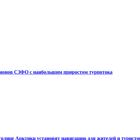
егионов СЗФО с наибольшим приростом турпотока
 столице Арктики установят навигацию для жителей и туристо