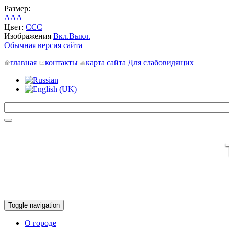
Размер:
A
A
A
Цвет:
C
C
C
Изображения
Вкл.
Выкл.
Обычная версия сайта
главная
контакты
карта сайта
Для слабовидящих
Toggle navigation
О городе