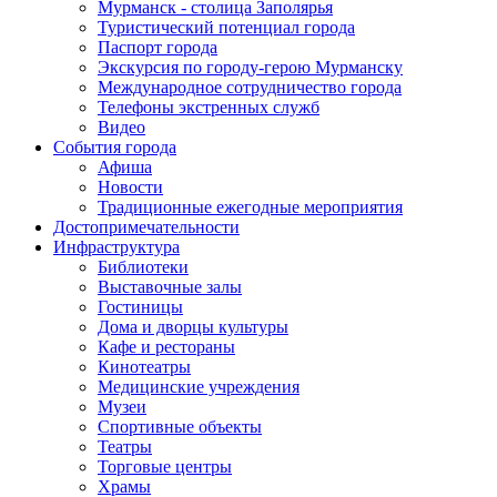
Мурманск - столица Заполярья
Туристический потенциал города
Паспорт города
Экскурсия по городу-герою Мурманску
Международное сотрудничество города
Телефоны экстренных служб
Видео
События города
Афиша
Новости
Традиционные ежегодные мероприятия
Достопримечательности
Инфраструктура
Библиотеки
Выставочные залы
Гостиницы
Дома и дворцы культуры
Кафе и рестораны
Кинотеатры
Медицинские учреждения
Музеи
Спортивные объекты
Театры
Торговые центры
Храмы