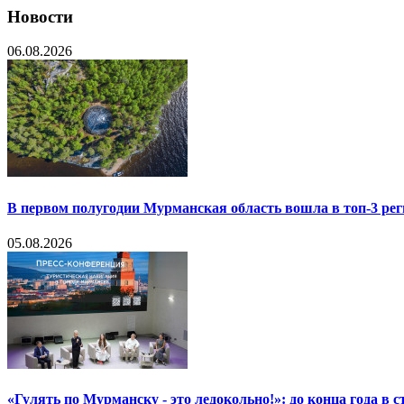
Новости
06.08.2026
В первом полугодии Мурманская область вошла в топ-3 р
05.08.2026
«Гулять по Мурманску - это ледокольно!»: до конца года в