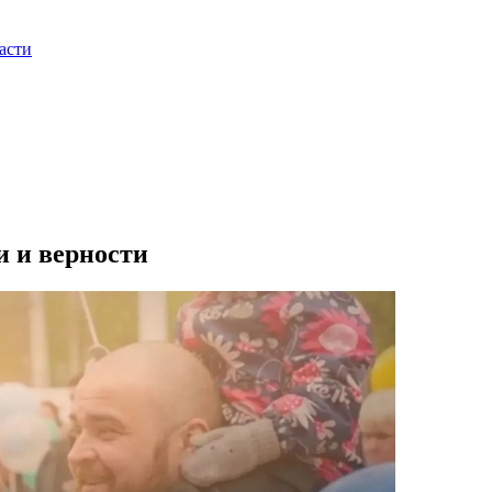
асти
и и верности