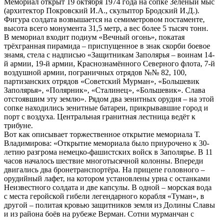
Мемориал открыт 19 октября 1974 года на сопке Зелёный мыс
(архитектор Покровский И.А., скульптор Бродский И.Д.).
Фигура солдата возвышается на семиметровом постаменте,
высота всего монумента 31,5 метр, а вес более 5 тысяч тонн.
В мемориал входит подиум «Вечный огонь», покатая
трёхгранная пирамида – приспущенное в знак скорби боевое
знамя, стела с надписью «Защитникам Заполярья – воинам 14-
й армии, 19-й армии, Краснознамённого Северного флота, 7-й
воздушной армии, пограничных отрядов №№ 82, 100,
партизанских отрядов «Советский Мурман», «Большевик
Заполярья», «Полярник», «Сталинец», «Большевик». Слава
отстоявшим эту землю». Рядом два зенитных орудия – на этой
сопке находились зенитные батареи, прикрывавшие город и
порт с воздуха. Центральная гранитная лестница ведёт к
трибуне.
Вот как описывает торжественное открытие мемориала Т.
Владимирова: «Открытие мемориала было приурочено к 30-
летию разгрома немецко-фашистских войск в Заполярье. В 11
часов началось шествие многотысячной колонны. Впереди
двигались два бронетранспортёра. На прицепе головного –
орудийный лафет, на котором установлены урна с останками
Неизвестного солдата и две капсулы. В одной – морская вода
с места геройской гибели легендарного корабля «Туман», в
другой – политая кровью защитников земля из Долины Славы
и из района боёв на рубеже Верман. Сотни мурманчан с