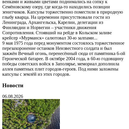
венками и живыми цветами поднимались на сопку к
Семёновскому озеру, где когда-то находились позиции
зенитчиков. Капсулы торжественно поместили в природную
глыбу кварца. На церемонии присутствовали гости из
Ленинграда, Архангельска, Карелии, делегации из
Финляндии и Норвегии – участники движения
Сопротивления. Стоявший на рейде в Кольском заливе
крейсер «Мурманск» салютовал 30-ю залпами...
9 мая 1975 года перед монументом состоялось торжественное
перезахоронение останков Неизвестного солдата и был
зажжён Вечный огонь, перенесённый сюда от памятника 6-ой
Героической батарее. В октябре 2004 года, в 60-ю годовщину
победы советских войск в Заполярье, мемориал дополнила
аллея памятных плит городов-героев. Под ними заложены
капсулы с землёй из этих городов.
Новости
06.08.2026