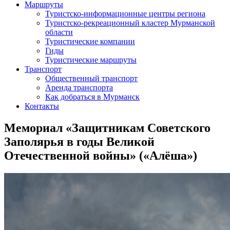
Маршруты
Туристско-информационные центры региона
Туристско-рекреационный кластер Мурманской
области
Туристические компании
Гиды
Туристические маршруты
Транспорт
Общественный транспорт
Аренда транспорта
Как добраться в Мурманск
Контакты
Мемориал «Защитникам Советского
Заполярья в годы Великой
Отечественной войны» («Алёша»)