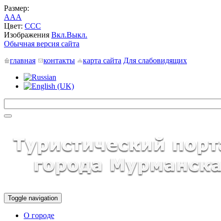
Размер:
A
A
A
Цвет:
C
C
C
Изображения
Вкл.
Выкл.
Обычная версия сайта
главная
контакты
карта сайта
Для слабовидящих
Toggle navigation
О городе