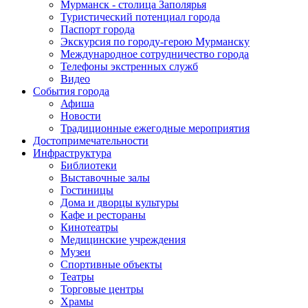
Мурманск - столица Заполярья
Туристический потенциал города
Паспорт города
Экскурсия по городу-герою Мурманску
Международное сотрудничество города
Телефоны экстренных служб
Видео
События города
Афиша
Новости
Традиционные ежегодные мероприятия
Достопримечательности
Инфраструктура
Библиотеки
Выставочные залы
Гостиницы
Дома и дворцы культуры
Кафе и рестораны
Кинотеатры
Медицинские учреждения
Музеи
Спортивные объекты
Театры
Торговые центры
Храмы