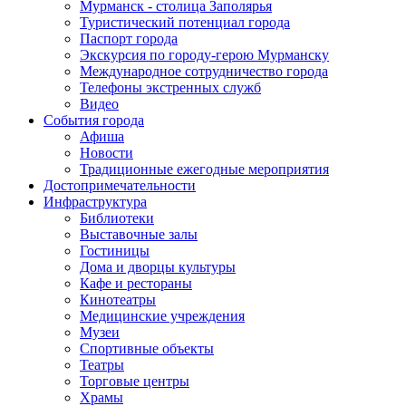
Мурманск - столица Заполярья
Туристический потенциал города
Паспорт города
Экскурсия по городу-герою Мурманску
Международное сотрудничество города
Телефоны экстренных служб
Видео
События города
Афиша
Новости
Традиционные ежегодные мероприятия
Достопримечательности
Инфраструктура
Библиотеки
Выставочные залы
Гостиницы
Дома и дворцы культуры
Кафе и рестораны
Кинотеатры
Медицинские учреждения
Музеи
Спортивные объекты
Театры
Торговые центры
Храмы