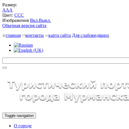
Размер:
A
A
A
Цвет:
C
C
C
Изображения
Вкл.
Выкл.
Обычная версия сайта
главная
контакты
карта сайта
Для слабовидящих
Toggle navigation
О городе