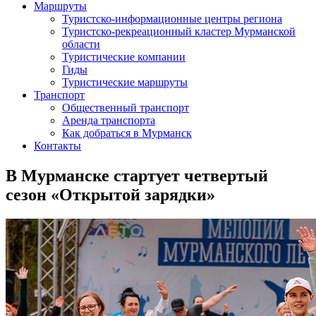
Маршруты
Туристско-информационные центры региона
Туристско-рекреационный кластер Мурманской
области
Туристические компании
Гиды
Туристические маршруты
Транспорт
Общественный транспорт
Аренда транспорта
Как добраться в Мурманск
Контакты
В Мурманске стартует четвертый
сезон «Открытой зарядки»