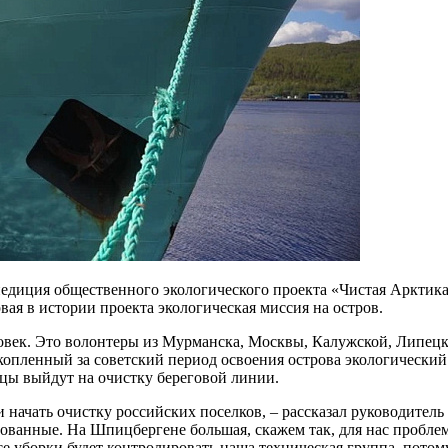
педиция общественного экологического проекта «Чистая Арктик
ая в истории проекта экологическая миссия на остров.
ловек. Это волонтеры из Мурманска, Москвы, Калужской, Липецк
копленный за советский период освоения острова экологический
ьцы выйдут на очистку береговой линии.
 начать очистку российских поселков, – рассказал руководител
ванные. На Шпицбергене большая, скажем так, для нас проблема
се уборки будет контролировать наша техническая группа, потом