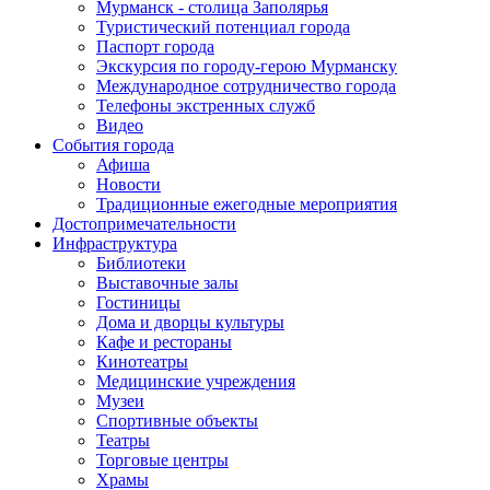
Мурманск - столица Заполярья
Туристический потенциал города
Паспорт города
Экскурсия по городу-герою Мурманску
Международное сотрудничество города
Телефоны экстренных служб
Видео
События города
Афиша
Новости
Традиционные ежегодные мероприятия
Достопримечательности
Инфраструктура
Библиотеки
Выставочные залы
Гостиницы
Дома и дворцы культуры
Кафе и рестораны
Кинотеатры
Медицинские учреждения
Музеи
Спортивные объекты
Театры
Торговые центры
Храмы