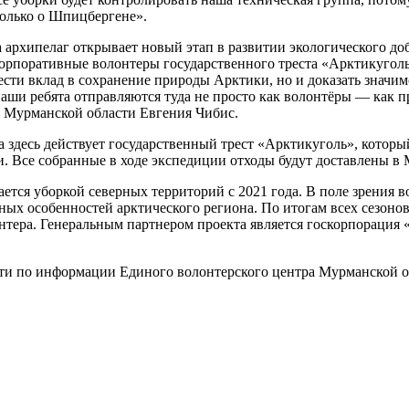
 только о Шпицбергене».
рхипелаг открывает новый этап в развитии экологического доб
корпоративные волонтеры государственного треста «Арктикугол
сти вклад в сохранение природы Арктики, но и доказать значим
наши ребята отправляются туда не просто как волонтёры — как п
а Мурманской области Евгения Чибис.
ода здесь действует государственный трест «Арктикуголь», кото
 Все собранные в ходе экспедиции отходы будут доставлены в 
ся уборкой северных территорий с 2021 года. В поле зрения во
дных особенностей арктического региона. По итогам всех сезоно
лонтера. Генеральным партнером проекта является госкорпораци
и по информации Единого волонтерского центра Мурманской об