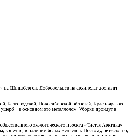
а» на Шпицберген. Добровольцев на архипелаг доставит
ой, Белгородской, Новосибирской областей, Красноярского
 ущерб – в основном это металлолом. Уборки пройдут в
ь общественного экологического проекта «Чистая Арктика»
, конечно, в наличии белых медведей. Поэтому, безусловно,
у что иногда волонтера до какого-то мусора в принципе,