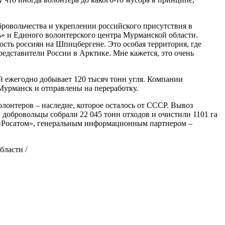
ровольчества и укреплении российского присутствия в
ь» и Единого волонтерского центра Мурманской области.
ость россиян на Шпицбергене. Это особая территория, где
редставители России в Арктике. Мне кажется, это очень
рый ежегодно добывает 120 тысяч тонн угля. Компании
Мурманск и отправлены на переработку.
лонтеров – наследие, которое осталось от СССР. Вывоз
в добровольцы собрали 22 045 тонн отходов и очистили 1101 га
я «Росатом», генеральным информационным партнером –
ласти /