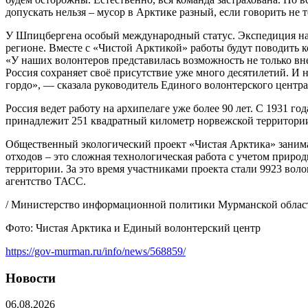
допускать нельзя – мусор в Арктике разный, если говорить не
У Шпицбергена особый международный статус. Экспедиция на а
регионе. Вместе с «Чистой Арктикой» работы будут поводить 
«У наших волонтеров представилась возможность не только вне
Россия сохраняет своё присутствие уже много десятилетий. И 
гордо», — сказала руководитель Единого волонтерского центр
Россия ведет работу на архипелаге уже более 90 лет. С 1931 г
принадлежит 251 квадратный километр норвежской территории.
Общественный экологический проект «Чистая Арктика» занимает
отходов – это сложная технологическая работа с учетом приро
территории. За это время участниками проекта стали 9923 во
агентство ТАСС.
/ Министерство информационной политики Мурманской област
Фото: Чистая Арктика и Единый волонтерский центр
https://gov-murman.ru/info/news/568859/
Новости
06.08.2026