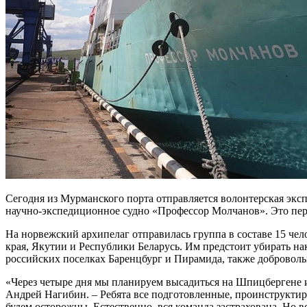
Сегодня из Мурманского порта отправляется волонтерская экс
научно-экспедиционное судно «Профессор Молчанов». Это перв
На норвежский архипелаг отправилась группа в составе 15 че
края, Якутии и Республики Беларусь. Им предстоит убирать на
российских поселках Баренцбург и Пирамида, также добровол
«Через четыре дня мы планируем высадиться на Шпицбергене и
Андрей Нагибин. – Ребята все подготовленные, проинструктиро
будем осторожны. Естественно, вся команда застрахована. Но в