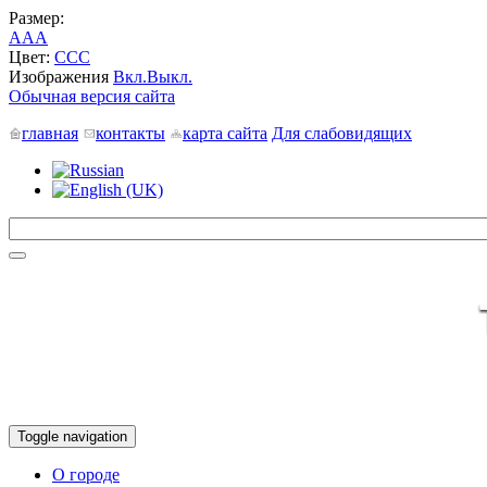
Размер:
A
A
A
Цвет:
C
C
C
Изображения
Вкл.
Выкл.
Обычная версия сайта
главная
контакты
карта сайта
Для слабовидящих
Toggle navigation
О городе