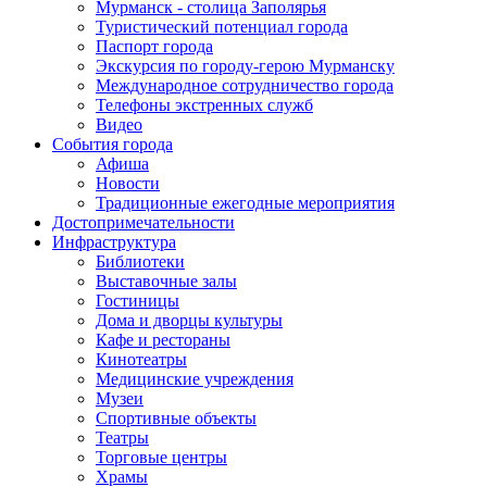
Мурманск - столица Заполярья
Туристический потенциал города
Паспорт города
Экскурсия по городу-герою Мурманску
Международное сотрудничество города
Телефоны экстренных служб
Видео
События города
Афиша
Новости
Традиционные ежегодные мероприятия
Достопримечательности
Инфраструктура
Библиотеки
Выставочные залы
Гостиницы
Дома и дворцы культуры
Кафе и рестораны
Кинотеатры
Медицинские учреждения
Музеи
Спортивные объекты
Театры
Торговые центры
Храмы