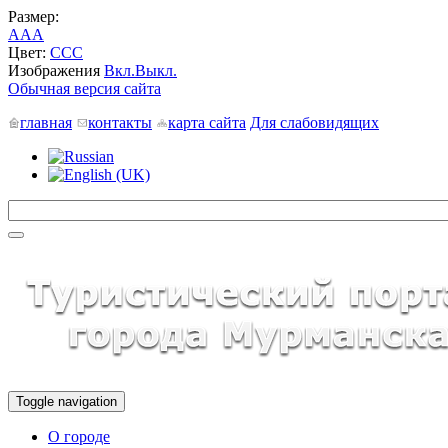
Размер:
A
A
A
Цвет:
C
C
C
Изображения
Вкл.
Выкл.
Обычная версия сайта
главная
контакты
карта сайта
Для слабовидящих
Toggle navigation
О городе