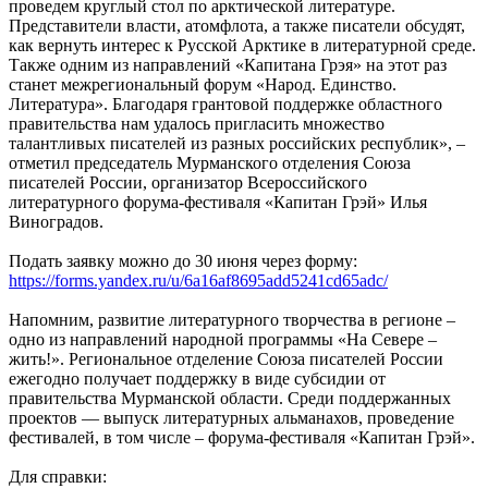
проведем круглый стол по арктической литературе.
Представители власти, атомфлота, а также писатели обсудят,
как вернуть интерес к Русской Арктике в литературной среде.
Также одним из направлений «Капитана Грэя» на этот раз
станет межрегиональный форум «Народ. Единство.
Литература». Благодаря грантовой поддержке областного
правительства нам удалось пригласить множество
талантливых писателей из разных российских республик», –
отметил председатель Мурманского отделения Союза
писателей России, организатор Всероссийского
литературного форума-фестиваля «Капитан Грэй» Илья
Виноградов.
Подать заявку можно до 30 июня через форму:
https://forms.yandex.ru/u/6a16af8695add5241cd65adc/
Напомним, развитие литературного творчества в регионе –
одно из направлений народной программы «На Севере –
жить!». Региональное отделение Союза писателей России
ежегодно получает поддержку в виде субсидии от
правительства Мурманской области. Среди поддержанных
проектов — выпуск литературных альманахов, проведение
фестивалей, в том числе – форума-фестиваля «Капитан Грэй».
Для справки: