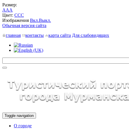
Размер:
A
A
A
Цвет:
C
C
C
Изображения
Вкл.
Выкл.
Обычная версия сайта
главная
контакты
карта сайта
Для слабовидящих
Toggle navigation
О городе