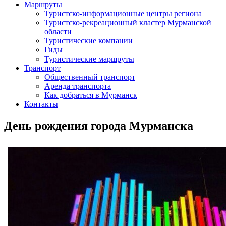
Маршруты
Туристско-информационные центры региона
Туристско-рекреационный кластер Мурманской
области
Туристические компании
Гиды
Туристические маршруты
Транспорт
Общественный транспорт
Аренда транспорта
Как добраться в Мурманск
Контакты
День рождения города Мурманска