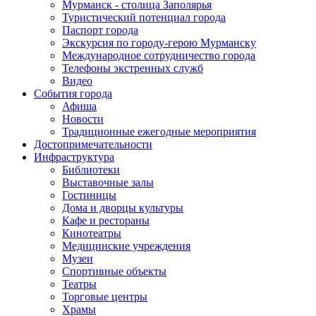
Мурманск - столица Заполярья
Туристический потенциал города
Паспорт города
Экскурсия по городу-герою Мурманску
Международное сотрудничество города
Телефоны экстренных служб
Видео
События города
Афиша
Новости
Традиционные ежегодные мероприятия
Достопримечательности
Инфраструктура
Библиотеки
Выставочные залы
Гостиницы
Дома и дворцы культуры
Кафе и рестораны
Кинотеатры
Медицинские учреждения
Музеи
Спортивные объекты
Театры
Торговые центры
Храмы