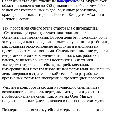
Северянин стал единственным
победителем
от Мурманской
области и вошел в число 350 финалистов из более чем 5 500
заявок от аттестованных гидов, музейных работников,
краеведов и юных авторов из России, Беларуси, Абхазии и
Южной Осетии.
Так, программа очного этапа стартовала с интерактива
«Смысловые узоры», где участники знакомились и
обменивались практиками. Второй день был посвящен роли
экскурсовода как проводника смыслов: участники разбирали,
как создавать экскурсионные продукты и наполнять их
идеями, образами и эмоциями. Отдельное внимание уделили
нейромеханизмам вовлеченности — тому, как работают
память, мышление и каналы восприятия. Участники
экспериментировали с геймификацией, квестами,
иммерсивными и театрализованными форматами. Финальный
день завершился стратегической сессией по разработке
креативных форматов экскурсий и презентацией проектов.
Участие в конкурсе стало для мурманского специалиста
возможностью перенять передовые методики и укрепить
профессиональные связи. Как отметил Олег Мягков,
полученный опыт будет воплощен в новых проектах музея.
Поддержка и развитие музейной сферы региона — важное