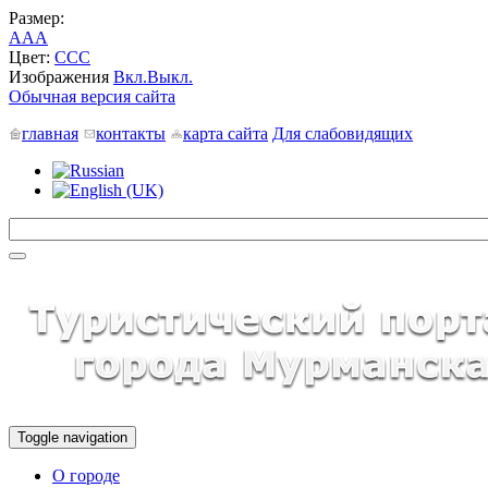
Размер:
A
A
A
Цвет:
C
C
C
Изображения
Вкл.
Выкл.
Обычная версия сайта
главная
контакты
карта сайта
Для слабовидящих
Toggle navigation
О городе