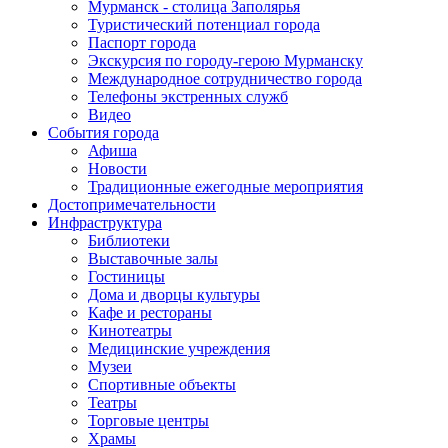
Мурманск - столица Заполярья
Туристический потенциал города
Паспорт города
Экскурсия по городу-герою Мурманску
Международное сотрудничество города
Телефоны экстренных служб
Видео
События города
Афиша
Новости
Традиционные ежегодные мероприятия
Достопримечательности
Инфраструктура
Библиотеки
Выставочные залы
Гостиницы
Дома и дворцы культуры
Кафе и рестораны
Кинотеатры
Медицинские учреждения
Музеи
Спортивные объекты
Театры
Торговые центры
Храмы