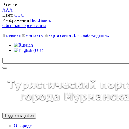
Размер:
A
A
A
Цвет:
C
C
C
Изображения
Вкл.
Выкл.
Обычная версия сайта
главная
контакты
карта сайта
Для слабовидящих
Toggle navigation
О городе