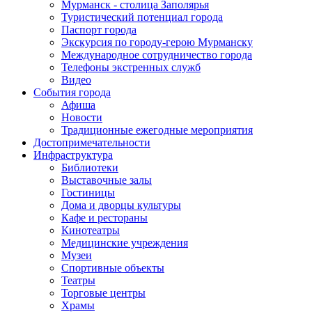
Мурманск - столица Заполярья
Туристический потенциал города
Паспорт города
Экскурсия по городу-герою Мурманску
Международное сотрудничество города
Телефоны экстренных служб
Видео
События города
Афиша
Новости
Традиционные ежегодные мероприятия
Достопримечательности
Инфраструктура
Библиотеки
Выставочные залы
Гостиницы
Дома и дворцы культуры
Кафе и рестораны
Кинотеатры
Медицинские учреждения
Музеи
Спортивные объекты
Театры
Торговые центры
Храмы