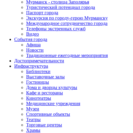
Мурманск - столица Заполярья
Туристический потенциал города
Паспорт города
Экскурсия по городу-герою Мурманску
Международное сотрудничество города
Телефоны экстренных служб
Видео
События города
Афиша
Новости
Традиционные ежегодные мероприятия
Достопримечательности
Инфраструктура
Библиотеки
Выставочные залы
Гостиницы
Дома и дворцы культуры
Кафе и рестораны
Кинотеатры
Медицинские учреждения
Музеи
Спортивные объекты
Театры
Торговые центры
Храмы