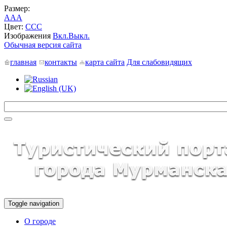
Размер:
A
A
A
Цвет:
C
C
C
Изображения
Вкл.
Выкл.
Обычная версия сайта
главная
контакты
карта сайта
Для слабовидящих
Toggle navigation
О городе