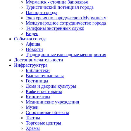
Мурманск - столица Заполярья
Туристический потенциал города
Паспорт города
Экскурсия по городу-герою Мурманску
Международное сотрудничество города
Телефоны экстренных служб
Видео
События города
Афиша
Новости
Традиционные ежегодные мероприятия
Достопримечательности
Инфраструктура
Библиотеки
Выставочные залы
Гостиницы
Дома и дворцы культуры
Кафе и рестораны
Кинотеатры
Медицинские учреждения
Музеи
Спортивные объекты
Театры
Торговые центры
Храмы