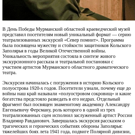
В День Победы Мурманский областной краеведческий музей
представил посетителям новый уникальный формат — серию
театрализованных экскурсий «Север помнит». Программа
была посвящена мужеству и стойкости защитников Кольского
Заполярья в годы Великой Отечественной войны.
Уникальность мероприятия состояла в синтезе живого
экскурсионного рассказа и театральной постановки с
участием артистов Мурманского областного драматического
театра.
Экскурсия начиналась с погружения в историю Кольского
полуострова 1920-х годов. Посетители узнали, почему еще до
войны наш край называли «полуостровом сокровищ» и какие
богатства предстояло разведать в его недрах. Отдельный
фрагмент был посвящен знаменитому академику Александру
Евгеньевичу Ферсману, роль которого в одной из трех
театрализованных сцен исполнил заслуженный артист России
Владимир Равданович. Завершалась экскурсия рассказом о
трагических и героических событиях обороны Заполярья:
тяжелейших боях лета 1941 года, подвиге Полярной дивизии,