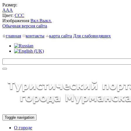
Размер:
A
A
A
Цвет:
C
C
C
Изображения
Вкл.
Выкл.
Обычная версия сайта
главная
контакты
карта сайта
Для слабовидящих
Toggle navigation
О городе