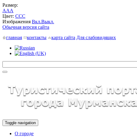
Размер:
A
A
A
Цвет:
C
C
C
Изображения
Вкл.
Выкл.
Обычная версия сайта
главная
контакты
карта сайта
Для слабовидящих
Toggle navigation
О городе