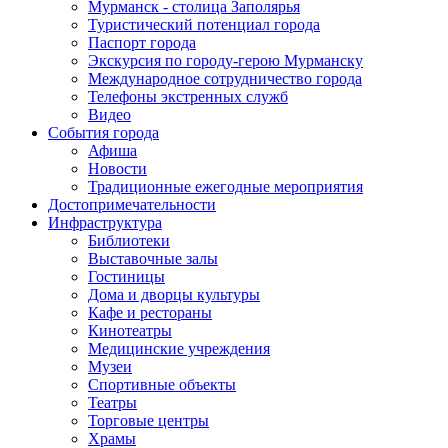
Мурманск - столица Заполярья
Туристический потенциал города
Паспорт города
Экскурсия по городу-герою Мурманску
Международное сотрудничество города
Телефоны экстренных служб
Видео
События города
Афиша
Новости
Традиционные ежегодные мероприятия
Достопримечательности
Инфраструктура
Библиотеки
Выставочные залы
Гостиницы
Дома и дворцы культуры
Кафе и рестораны
Кинотеатры
Медицинские учреждения
Музеи
Спортивные объекты
Театры
Торговые центры
Храмы