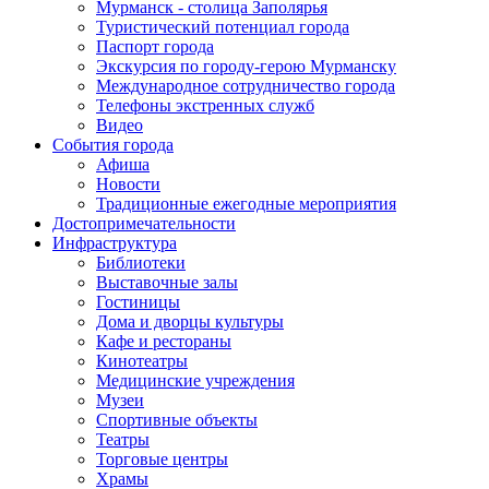
Мурманск - столица Заполярья
Туристический потенциал города
Паспорт города
Экскурсия по городу-герою Мурманску
Международное сотрудничество города
Телефоны экстренных служб
Видео
События города
Афиша
Новости
Традиционные ежегодные мероприятия
Достопримечательности
Инфраструктура
Библиотеки
Выставочные залы
Гостиницы
Дома и дворцы культуры
Кафе и рестораны
Кинотеатры
Медицинские учреждения
Музеи
Спортивные объекты
Театры
Торговые центры
Храмы