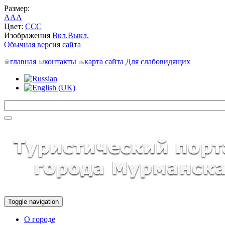
Размер:
A
A
A
Цвет:
C
C
C
Изображения
Вкл.
Выкл.
Обычная версия сайта
главная
контакты
карта сайта
Для слабовидящих
Toggle navigation
О городе