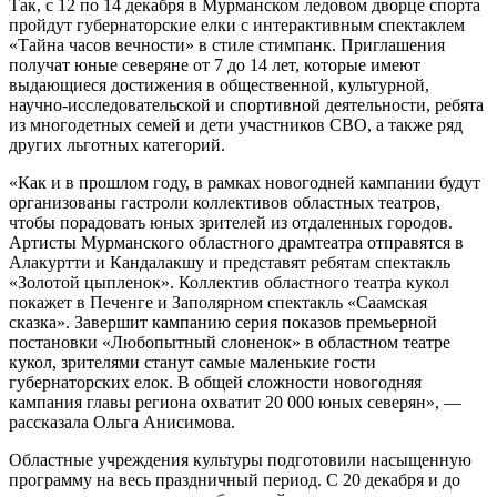
Так, с 12 по 14 декабря в Мурманском ледовом дворце спорта
пройдут губернаторские елки с интерактивным спектаклем
«Тайна часов вечности» в стиле стимпанк. Приглашения
получат юные северяне от 7 до 14 лет, которые имеют
выдающиеся достижения в общественной, культурной,
научно-исследовательской и спортивной деятельности, ребята
из многодетных семей и дети участников СВО, а также ряд
других льготных категорий.
«Как и в прошлом году, в рамках новогодней кампании будут
организованы гастроли коллективов областных театров,
чтобы порадовать юных зрителей из отдаленных городов.
Артисты Мурманского областного драмтеатра отправятся в
Алакуртти и Кандалакшу и представят ребятам спектакль
«Золотой цыпленок». Коллектив областного театра кукол
покажет в Печенге и Заполярном спектакль «Саамская
сказка». Завершит кампанию серия показов премьерной
постановки «Любопытный слоненок» в областном театре
кукол, зрителями станут самые маленькие гости
губернаторских елок. В общей сложности новогодняя
кампания главы региона охватит 20 000 юных северян», —
рассказала Ольга Анисимова.
Областные учреждения культуры подготовили насыщенную
программу на весь праздничный период. С 20 декабря и до