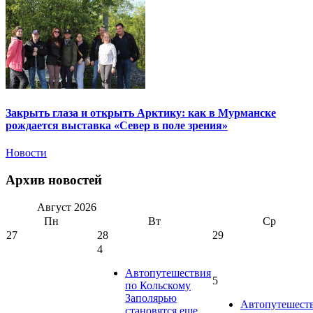
Закрыть глаза и открыть Арктику: как в Мурманске
рождается выставка «Север в поле зрения»
Новости
Архив новостей
Август
2026
Пн
Вт
Ср
27
28
29
4
Автопутешествия
5
по Кольскому
Заполярью
Автопутешест
становятся еще