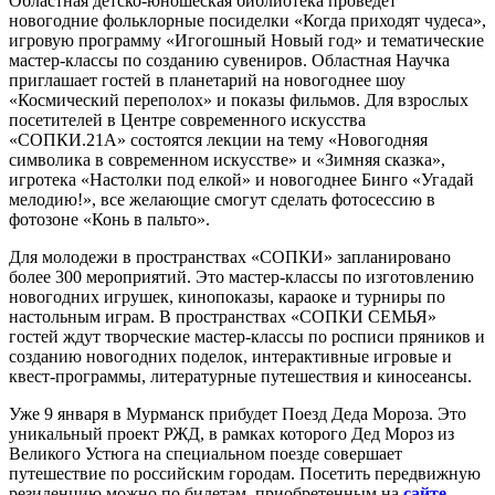
Областная детско-юношеская библиотека проведет
новогодние фольклорные посиделки «Когда приходят чудеса»,
игровую программу «Игогошный Новый год» и тематические
мастер-классы по созданию сувениров. Областная Научка
приглашает гостей в планетарий на новогоднее шоу
«Космический переполох» и показы фильмов. Для взрослых
посетителей в Центре современного искусства
«СОПКИ.21А» состоятся лекции на тему «Новогодняя
символика в современном искусстве» и «Зимняя сказка»,
игротека «Настолки под елкой» и новогоднее Бинго «Угадай
мелодию!», все желающие смогут сделать фотосессию в
фотозоне «Конь в пальто».
Для молодежи в пространствах «СОПКИ» запланировано
более 300 мероприятий. Это мастер-классы по изготовлению
новогодних игрушек, кинопоказы, караоке и турниры по
настольным играм. В пространствах «СОПКИ СЕМЬЯ»
гостей ждут творческие мастер-классы по росписи пряников и
созданию новогодних поделок, интерактивные игровые и
квест-программы, литературные путешествия и киносеансы.
Уже 9 января в Мурманск прибудет Поезд Деда Мороза. Это
уникальный проект РЖД, в рамках которого Дед Мороз из
Великого Устюга на специальном поезде совершает
путешествие по российским городам. Посетить передвижную
резиденцию можно по билетам, приобретенным на
сайте