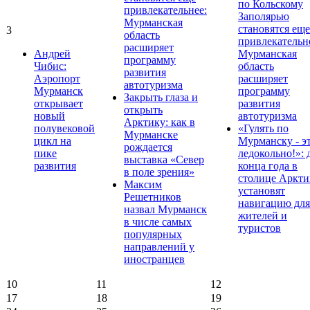
по Кольскому
привлекательнее:
Заполярью
Мурманская
становятся еще
3
область
привлекательн
расширяет
Андрей
Мурманская
программу
Чибис:
область
развития
Аэропорт
расширяет
автотуризма
Мурманск
программу
Закрыть глаза и
открывает
развития
открыть
новый
автотуризма
Арктику: как в
полувековой
«Гулять по
Мурманске
цикл на
Мурманску - э
рождается
пике
ледокольно!»: 
выставка «Север
развития
конца года в
в поле зрения»
столице Аркти
Максим
установят
Решетников
навигацию для
назвал Мурманск
жителей и
в числе самых
туристов
популярных
направлений у
иностранцев
10
11
12
17
18
19