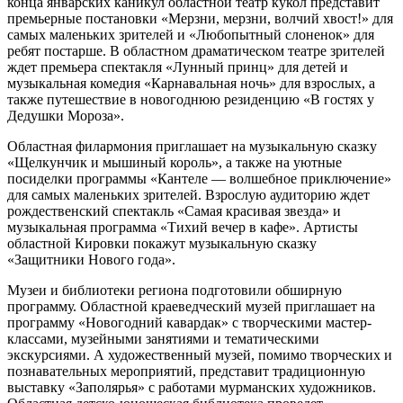
конца январских каникул областной театр кукол представит
премьерные постановки «Мерзни, мерзни, волчий хвост!» для
самых маленьких зрителей и «Любопытный слоненок» для
ребят постарше. В областном драматическом театре зрителей
ждет премьера спектакля «Лунный принц» для детей и
музыкальная комедия «Карнавальная ночь» для взрослых, а
также путешествие в новогоднюю резиденцию «В гостях у
Дедушки Мороза».
Областная филармония приглашает на музыкальную сказку
«Щелкунчик и мышиный король», а также на уютные
посиделки программы «Кантеле — волшебное приключение»
для самых маленьких зрителей. Взрослую аудиторию ждет
рождественский спектакль «Самая красивая звезда» и
музыкальная программа «Тихий вечер в кафе». Артисты
областной Кировки покажут музыкальную сказку
«Защитники Нового года».
Музеи и библиотеки региона подготовили обширную
программу. Областной краеведческий музей приглашает на
программу «Новогодний кавардак» с творческими мастер-
классами, музейными занятиями и тематическими
экскурсиями. А художественный музей, помимо творческих и
познавательных мероприятий, представит традиционную
выставку «Заполярья» с работами мурманских художников.