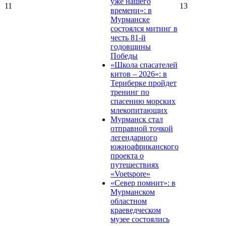
уже нашего
11
13
времени»: в
Мурманске
состоялся митинг в
честь 81-й
годовщины
Победы
«Школа спасателей
китов – 2026»: в
Териберке пройдет
тренинг по
спасению морских
млекопитающих
Мурманск стал
отправной точкой
легендарного
южноафриканского
проекта о
путешествиях
«Voetspore»
«Север помнит»: в
Мурманском
областном
краеведческом
музее состоялись