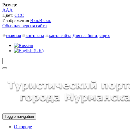
Размер:
A
A
A
Цвет:
C
C
C
Изображения
Вкл.
Выкл.
Обычная версия сайта
главная
контакты
карта сайта
Для слабовидящих
Toggle navigation
О городе