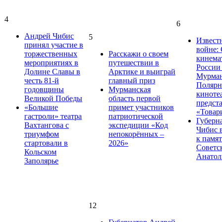
4
6
Андрей Чибис
5
Извест
принял участие в
войне:
торжественных
Расскажи о своем
кинема
мероприятиях в
путешествии в
России
Долине Славы в
Арктике и выиграй
Мурман
честь 81-й
главный приз
Поляр
годовщины
Мурманская
киноте
Великой Победы
область первой
предст
«Большие
примет участников
«Товар
гастроли» театра
патриотической
Губерн
Вахтангова с
экспедиции «Код
Чибис 
триумфом
непокорённых –
к памя
стартовали в
2026»
Советс
Кольском
Анатол
Заполярье
12