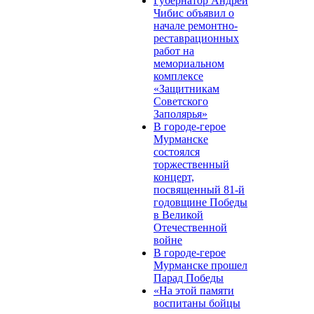
Губернатор Андрей
Чибис объявил о
начале ремонтно-
реставрационных
работ на
мемориальном
комплексе
«Защитникам
Советского
Заполярья»
В городе-герое
Мурманске
состоялся
торжественный
концерт,
посвященный 81-й
годовщине Победы
в Великой
Отечественной
войне
В городе-герое
Мурманске прошел
Парад Победы
«На этой памяти
воспитаны бойцы