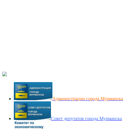
Администрации города Мурманска
Совет депутатов города Мурманска