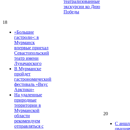
театрализованные
экскурсии ко Дню
Победы
18
«Большие
гастроли»: в
Мурманск
впервые приехал
Севастопольский
театр имени
Луначарского
В Мурманске
пройдет
гастрономический
фестиваль «Вкус
Арктики»
На удаленные
природные
территории в
Мурманской
20
области
рекомендуем
С аншл
отправляться с
овация