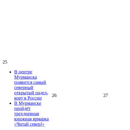
25
В центре
Мурманска
появится самый
северный
открытый падел-
26
27
корт в России
В Мурманске
пройдёт
трехдневная
книжная ярмарка
«Читай север!»