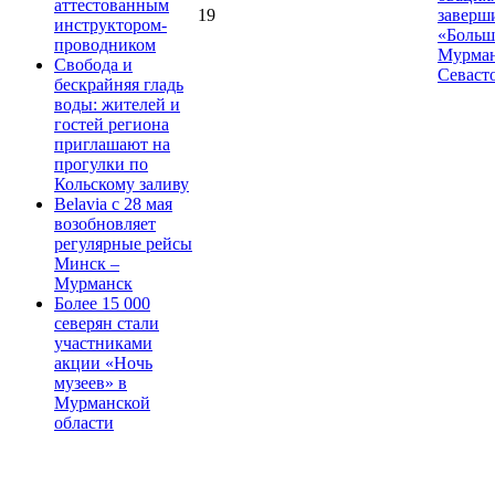
аттестованным
19
заверш
инструктором-
«Больш
проводником
Мурман
Свобода и
Севаст
бескрайняя гладь
воды: жителей и
гостей региона
приглашают на
прогулки по
Кольскому заливу
Belavia с 28 мая
возобновляет
регулярные рейсы
Минск –
Мурманск
Более 15 000
северян стали
участниками
акции «Ночь
музеев» в
Мурманской
области