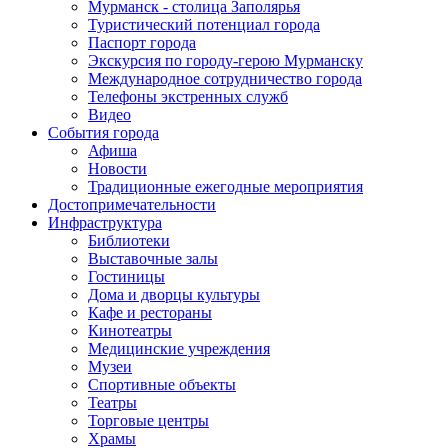
Мурманск - столица Заполярья
Туристический потенциал города
Паспорт города
Экскурсия по городу-герою Мурманску
Международное сотрудничество города
Телефоны экстренных служб
Видео
События города
Афиша
Новости
Традиционные ежегодные мероприятия
Достопримечательности
Инфраструктура
Библиотеки
Выставочные залы
Гостиницы
Дома и дворцы культуры
Кафе и рестораны
Кинотеатры
Медицинские учреждения
Музеи
Спортивные объекты
Театры
Торговые центры
Храмы