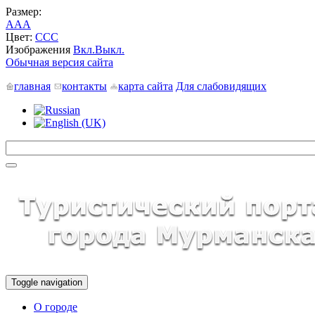
Размер:
A
A
A
Цвет:
C
C
C
Изображения
Вкл.
Выкл.
Обычная версия сайта
главная
контакты
карта сайта
Для слабовидящих
Toggle navigation
О городе