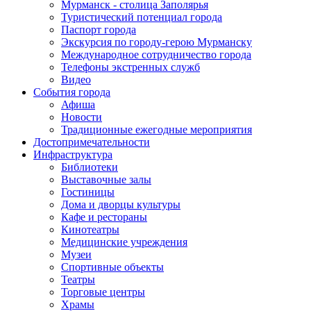
Мурманск - столица Заполярья
Туристический потенциал города
Паспорт города
Экскурсия по городу-герою Мурманску
Международное сотрудничество города
Телефоны экстренных служб
Видео
События города
Афиша
Новости
Традиционные ежегодные мероприятия
Достопримечательности
Инфраструктура
Библиотеки
Выставочные залы
Гостиницы
Дома и дворцы культуры
Кафе и рестораны
Кинотеатры
Медицинские учреждения
Музеи
Спортивные объекты
Театры
Торговые центры
Храмы