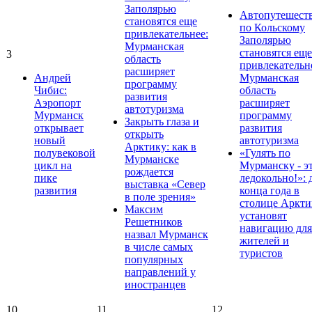
Заполярью
Автопутешест
становятся еще
по Кольскому
привлекательнее:
Заполярью
Мурманская
становятся еще
3
область
привлекательн
расширяет
Андрей
Мурманская
программу
Чибис:
область
развития
Аэропорт
расширяет
автотуризма
Мурманск
программу
Закрыть глаза и
открывает
развития
открыть
новый
автотуризма
Арктику: как в
полувековой
«Гулять по
Мурманске
цикл на
Мурманску - э
рождается
пике
ледокольно!»: 
выставка «Север
развития
конца года в
в поле зрения»
столице Аркти
Максим
установят
Решетников
навигацию для
назвал Мурманск
жителей и
в числе самых
туристов
популярных
направлений у
иностранцев
10
11
12