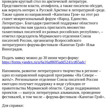
проведем круглый стол по арктической литературе.
Представители власти, атомфлота, а также писатели обсудят,
как вернуть интерес к Русской Арктике в литературной среде.
Также одним из направлений «Капитана Грэя» на этот раз
станет межрегиональный форум «Народ. Единство.
Литература». Благодаря грантовой поддержке областного
правительства нам удалось пригласить множество
талантливых писателей из разных российских республик», –
отметил председатель Мурманского отделения Союза
писателей России, организатор Всероссийского
литературного форума-фестиваля «Капитан Грэй» Илья
Виноградов.
Подать заявку можно до 30 июня через форму:
https://forms.yandex.ru/u/6a16af8695add5241cd65adc/
Напомним, развитие литературного творчества в регионе –
одно из направлений народной программы «На Севере –
жить!». Региональное отделение Союза писателей России
ежегодно получает поддержку в виде субсидии от
правительства Мурманской области. Среди поддержанных
проектов — выпуск литературных альманахов, проведение
фестивалей, в том числе – форума-фестиваля «Капитан Грэй».
Для справки: