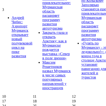
по Кольскому
привлекательнее:
Заполярью
Мурманская
становятся еще
3
область
привлекательн
расширяет
Андрей
Мурманская
программу
Чибис:
область
развития
Аэропорт
расширяет
автотуризма
Мурманск
программу
Закрыть глаза и
открывает
развития
открыть
новый
автотуризма
Арктику: как в
полувековой
«Гулять по
Мурманске
цикл на
Мурманску - э
рождается
пике
ледокольно!»: 
выставка «Север
развития
конца года в
в поле зрения»
столице Аркти
Максим
установят
Решетников
навигацию для
назвал Мурманск
жителей и
в числе самых
туристов
популярных
направлений у
иностранцев
10
11
12
17
18
19
24
25
26