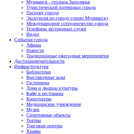
Мурманск - столица Заполярья
Туристический потенциал города
Паспорт города
Экскурсия по городу-герою Мурманску
Международное сотрудничество города
Телефоны экстренных служб
Видео
События города
Афиша
Новости
Традиционные ежегодные мероприятия
Достопримечательности
Инфраструктура
Библиотеки
Выставочные залы
Гостиницы
Дома и дворцы культуры
Кафе и рестораны
Кинотеатры
Медицинские учреждения
Музеи
Спортивные объекты
Театры
Торговые центры
Храмы