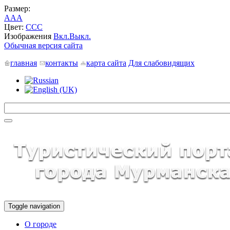
Размер:
A
A
A
Цвет:
C
C
C
Изображения
Вкл.
Выкл.
Обычная версия сайта
главная
контакты
карта сайта
Для слабовидящих
Toggle navigation
О городе