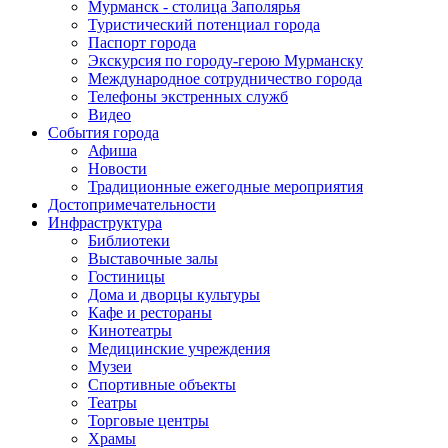
Мурманск - столица Заполярья
Туристический потенциал города
Паспорт города
Экскурсия по городу-герою Мурманску
Международное сотрудничество города
Телефоны экстренных служб
Видео
События города
Афиша
Новости
Традиционные ежегодные мероприятия
Достопримечательности
Инфраструктура
Библиотеки
Выставочные залы
Гостиницы
Дома и дворцы культуры
Кафе и рестораны
Кинотеатры
Медицинские учреждения
Музеи
Спортивные объекты
Театры
Торговые центры
Храмы