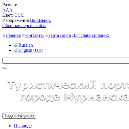
Размер:
A
A
A
Цвет:
C
C
C
Изображения
Вкл.
Выкл.
Обычная версия сайта
главная
контакты
карта сайта
Для слабовидящих
Toggle navigation
О городе