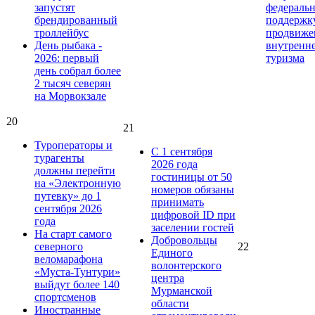
запустят
федераль
брендированный
поддержк
троллейбус
продвиже
День рыбака -
внутренн
2026: первый
туризма
день собрал более
2 тысяч северян
на Морвокзале
20
21
Туроператоры и
С 1 сентября
турагенты
2026 года
должны перейти
гостиницы от 50
на «Электронную
номеров обязаны
путевку» до 1
принимать
сентября 2026
цифровой ID при
года
заселении гостей
На старт самого
Добровольцы
северного
22
Единого
веломарафона
волонтерского
«Муста-Тунтури»
центра
выйдут более 140
Мурманской
спортсменов
области
Иностранные