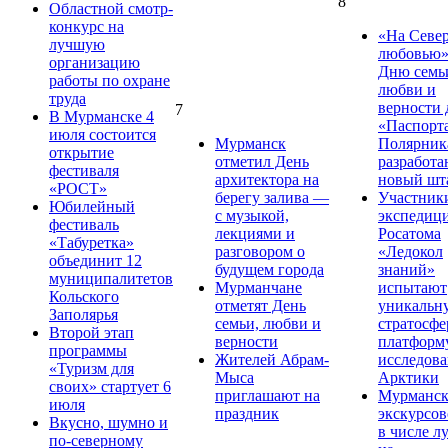
8
Областной смотр-
конкурс на
«На Север
лучшую
любовью»
организацию
Дню семь
работы по охране
любви и
труда
верности 
7
В Мурманске 4
«Паспорт
июля состоится
Мурманск
Полярник
открытие
отметил День
разработа
фестиваля
архитектора на
новый шт
«РОСТ»
берегу залива —
Участник
Юбилейный
с музыкой,
экспедиц
фестиваль
лекциями и
Росатома
«Табуретка»
разговором о
«Ледокол
объединит 12
будущем города
знаний»
муниципалитетов
Мурманчане
испытают
Кольского
отметят День
уникальн
Заполярья
семьи, любви и
стратосф
Второй этап
верности
платформ
программы
Жителей Абрам-
исследов
«Туризм для
Мыса
Арктики
своих» стартует 6
приглашают на
Мурманс
июля
праздник
экскурсо
Вкусно, шумно и
в числе л
по-северному