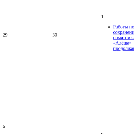
1
Работы п
сохранен
29
30
памятник
«Алёша»
продолжа
6