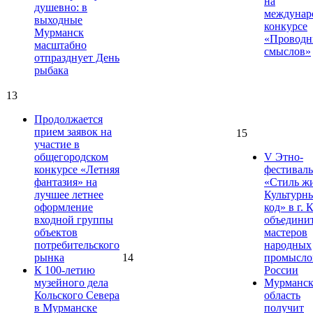
на
душевно: в
междунар
выходные
конкурсе
Мурманск
«Проводн
масштабно
смыслов»
отпразднует День
рыбака
13
Продолжается
прием заявок на
15
участие в
общегородском
V Этно-
конкурсе «Летняя
фестиваль
фантазия» на
«Стиль ж
лучшее летнее
Культурн
оформление
код» в г. 
входной группы
объедини
объектов
мастеров
потребительского
народных
рынка
14
промысло
К 100-летию
России
музейного дела
Мурманск
Кольского Севера
область
в Мурманске
получит