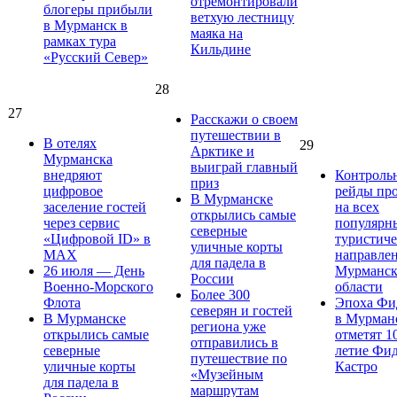
отремонтировали
блогеры прибыли
ветхую лестницу
в Мурманск в
маяка на
рамках тура
Кильдине
«Русский Север»
28
27
Расскажи о своем
путешествии в
В отелях
29
Арктике и
Мурманска
выиграй главный
внедряют
Контроль
приз
цифровое
рейды пр
В Мурманске
заселение гостей
на всех
открылись самые
через сервис
популярн
северные
«Цифровой ID» в
туристич
уличные корты
MAX
направле
для падела в
26 июля — День
Мурманск
России
Военно-Морского
области
Более 300
Флота
Эпоха Фи
северян и гостей
В Мурманске
в Мурман
региона уже
открылись самые
отметят 1
отправились в
северные
летие Фи
путешествие по
уличные корты
Кастро
«Музейным
для падела в
маршрутам