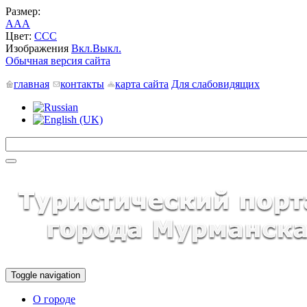
Размер:
A
A
A
Цвет:
C
C
C
Изображения
Вкл.
Выкл.
Обычная версия сайта
главная
контакты
карта сайта
Для слабовидящих
Toggle navigation
О городе