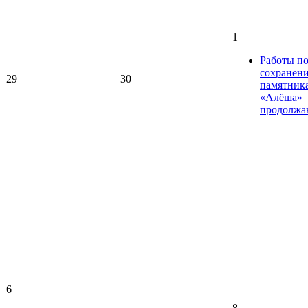
1
Работы п
сохранен
29
30
памятник
«Алёша»
продолжа
6
8