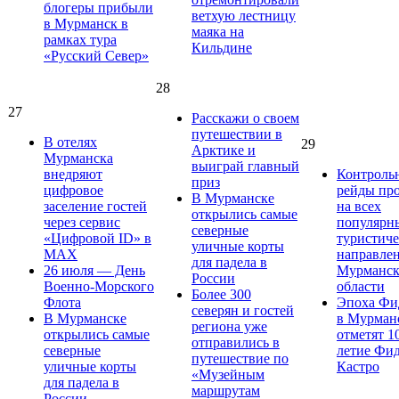
блогеры прибыли
ветхую лестницу
в Мурманск в
маяка на
рамках тура
Кильдине
«Русский Север»
28
27
Расскажи о своем
путешествии в
В отелях
29
Арктике и
Мурманска
выиграй главный
внедряют
Контроль
приз
цифровое
рейды пр
В Мурманске
заселение гостей
на всех
открылись самые
через сервис
популярн
северные
«Цифровой ID» в
туристич
уличные корты
MAX
направле
для падела в
26 июля — День
Мурманск
России
Военно-Морского
области
Более 300
Флота
Эпоха Фи
северян и гостей
В Мурманске
в Мурман
региона уже
открылись самые
отметят 1
отправились в
северные
летие Фи
путешествие по
уличные корты
Кастро
«Музейным
для падела в
маршрутам
России