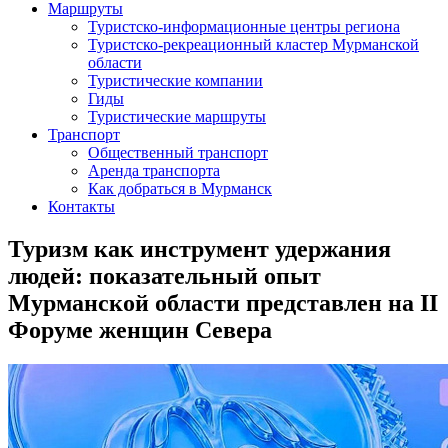
Маршруты
Туристско-информационные центры региона
Туристско-рекреационный кластер Мурманской
области
Туристические компании
Гиды
Туристические маршруты
Транспорт
Общественный транспорт
Аренда транспорта
Как добраться в Мурманск
Контакты
Туризм как инструмент удержания
людей: показательный опыт
Мурманской области представлен на II
Форуме женщин Севера