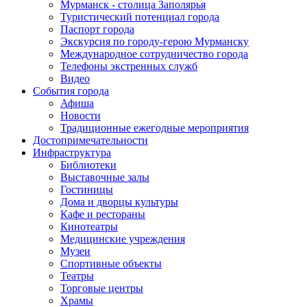
Мурманск - столица Заполярья
Туристический потенциал города
Паспорт города
Экскурсия по городу-герою Мурманску
Международное сотрудничество города
Телефоны экстренных служб
Видео
События города
Афиша
Новости
Традиционные ежегодные мероприятия
Достопримечательности
Инфраструктура
Библиотеки
Выставочные залы
Гостиницы
Дома и дворцы культуры
Кафе и рестораны
Кинотеатры
Медицинские учреждения
Музеи
Спортивные объекты
Театры
Торговые центры
Храмы