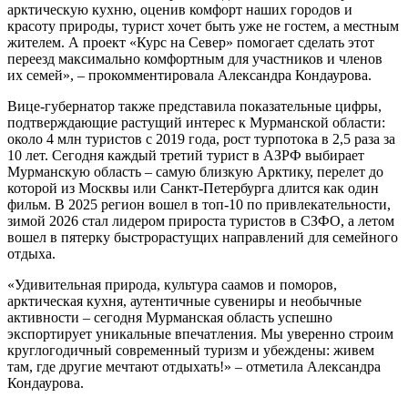
арктическую кухню, оценив комфорт наших городов и
красоту природы, турист хочет быть уже не гостем, а местным
жителем. А проект «Курс на Север» помогает сделать этот
переезд максимально комфортным для участников и членов
их семей», – прокомментировала Александра Кондаурова.
Вице-губернатор также представила показательные цифры,
подтверждающие растущий интерес к Мурманской области:
около 4 млн туристов с 2019 года, рост турпотока в 2,5 раза за
10 лет. Сегодня каждый третий турист в АЗРФ выбирает
Мурманскую область – самую близкую Арктику, перелет до
которой из Москвы или Санкт-Петербурга длится как один
фильм. В 2025 регион вошел в топ-10 по привлекательности,
зимой 2026 стал лидером прироста туристов в СЗФО, а летом
вошел в пятерку быстрорастущих направлений для семейного
отдыха.
«Удивительная природа, культура саамов и поморов,
арктическая кухня, аутентичные сувениры и необычные
активности – сегодня Мурманская область успешно
экспортирует уникальные впечатления. Мы уверенно строим
круглогодичный современный туризм и убеждены: живем
там, где другие мечтают отдыхать!» – отметила Александра
Кондаурова.