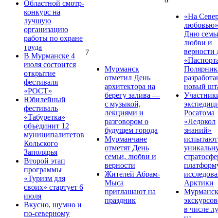
Областной смотр-
конкурс на
«На Север
лучшую
любовью»
организацию
Дню семь
работы по охране
любви и
труда
верности 
7
В Мурманске 4
«Паспорт
июля состоится
Мурманск
Полярник
открытие
отметил День
разработа
фестиваля
архитектора на
новый шт
«РОСТ»
берегу залива —
Участник
Юбилейный
с музыкой,
экспедиц
фестиваль
лекциями и
Росатома
«Табуретка»
разговором о
«Ледокол
объединит 12
будущем города
знаний»
муниципалитетов
Мурманчане
испытают
Кольского
отметят День
уникальн
Заполярья
семьи, любви и
стратосф
Второй этап
верности
платформ
программы
Жителей Абрам-
исследов
«Туризм для
Мыса
Арктики
своих» стартует 6
приглашают на
Мурманс
июля
праздник
экскурсо
Вкусно, шумно и
в числе л
по-северному
на