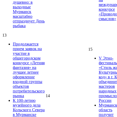
душевно: в
междунар
выходные
конкурсе
Мурманск
«Проводн
масштабно
смыслов»
отпразднует День
рыбака
13
Продолжается
прием заявок на
15
участие в
общегородском
V Этно-
конкурсе «Летняя
фестиваль
фантазия» на
«Стиль ж
лучшее летнее
Культурн
оформление
код» в г. 
входной группы
объедини
объектов
мастеров
потребительского
народных
рынка
14
промысло
К 100-летию
России
музейного дела
Мурманск
Кольского Севера
область
в Мурманске
получит