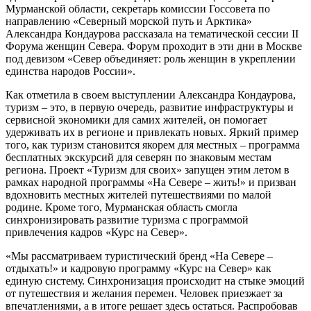
Мурманской области, секретарь комиссии Госсовета по
направлению «Северный морской путь и Арктика»
Александра Кондаурова рассказала на тематической сессии II
Форума женщин Севера. Форум проходит в эти дни в Москве
под девизом «Север объединяет: роль женщин в укреплении
единства народов России».
Как отметила в своем выступлении Александра Кондаурова,
туризм – это, в первую очередь, развитие инфраструктуры и
сервисной экономики для самих жителей, он помогает
удерживать их в регионе и привлекать новых. Яркий пример
того, как туризм становится якорем для местных – программа
бесплатных экскурсий для северян по знаковым местам
региона. Проект «Туризм для своих» запущен этим летом в
рамках народной программы «На Севере – жить!» и призван
вдохновить местных жителей путешествиями по малой
родине. Кроме того, Мурманская область смогла
синхронизировать развитие туризма с программой
привлечения кадров «Курс на Север».
«Мы рассматриваем туристический бренд «На Севере –
отдыхать!» и кадровую программу «Курс на Север» как
единую систему. Синхронизация происходит на стыке эмоций
от путешествия и желания перемен. Человек приезжает за
впечатлениями, а в итоге решает здесь остаться. Распробовав