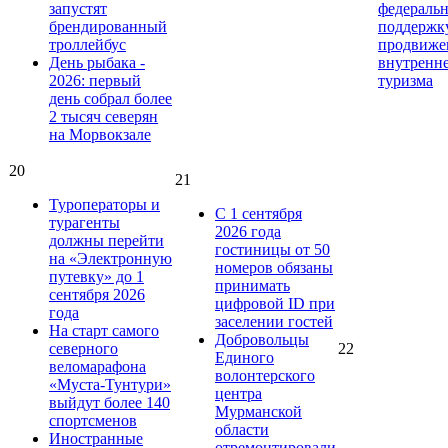
запустят
федераль
брендированный
поддержк
троллейбус
продвиже
День рыбака -
внутренн
2026: первый
туризма
день собрал более
2 тысяч северян
на Морвокзале
20
21
Туроператоры и
С 1 сентября
турагенты
2026 года
должны перейти
гостиницы от 50
на «Электронную
номеров обязаны
путевку» до 1
принимать
сентября 2026
цифровой ID при
года
заселении гостей
На старт самого
Добровольцы
северного
22
Единого
веломарафона
волонтерского
«Муста-Тунтури»
центра
выйдут более 140
Мурманской
спортсменов
области
Иностранные
отремонтировали