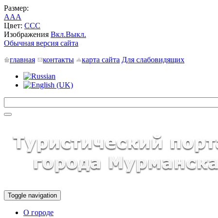
Размер:
A
A
A
Цвет:
C
C
C
Изображения
Вкл.
Выкл.
Обычная версия сайта
главная
контакты
карта сайта
Для слабовидящих
Toggle navigation
О городе