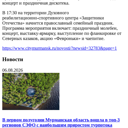
концерт и праздничная дискотека.
В 17:30 на территории Духовного
реабилитационно‑спортивного центра «Защитники
Отечества» начнется православный семейный праздник.
Программа мероприятия включает: праздничный молебен,
концерт, выставку‑ярмарку, выступление по фланкировке от
Северных казаков, акцию «Февроньки» и чаепитие.
https://www.citymurmansk.ru/novosti/?newsid=32783&page=1
Новости
06.08.2026
В первом полугодии Мурманская область вошла в топ-3
регионов СЗФО с наибольшим приростом турпотока