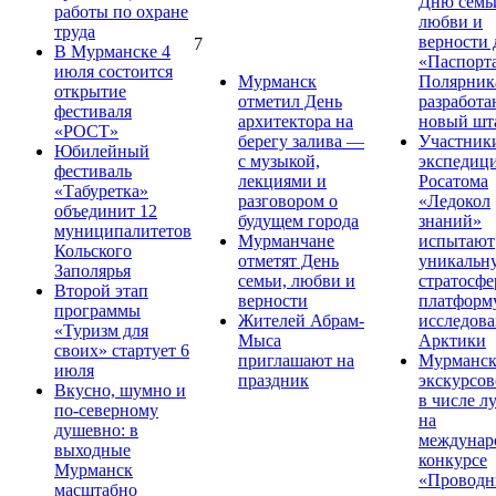
Дню семь
работы по охране
любви и
труда
верности 
7
В Мурманске 4
«Паспорт
июля состоится
Мурманск
Полярник
открытие
отметил День
разработа
фестиваля
архитектора на
новый шт
«РОСТ»
берегу залива —
Участник
Юбилейный
с музыкой,
экспедиц
фестиваль
лекциями и
Росатома
«Табуретка»
разговором о
«Ледокол
объединит 12
будущем города
знаний»
муниципалитетов
Мурманчане
испытают
Кольского
отметят День
уникальн
Заполярья
семьи, любви и
стратосф
Второй этап
верности
платформ
программы
Жителей Абрам-
исследов
«Туризм для
Мыса
Арктики
своих» стартует 6
приглашают на
Мурманс
июля
праздник
экскурсо
Вкусно, шумно и
в числе л
по-северному
на
душевно: в
междунар
выходные
конкурсе
Мурманск
«Проводн
масштабно