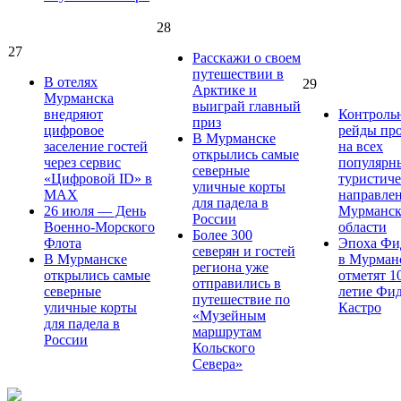
28
27
Расскажи о своем
путешествии в
В отелях
29
Арктике и
Мурманска
выиграй главный
внедряют
Контроль
приз
цифровое
рейды пр
В Мурманске
заселение гостей
на всех
открылись самые
через сервис
популярн
северные
«Цифровой ID» в
туристич
уличные корты
MAX
направле
для падела в
26 июля — День
Мурманск
России
Военно-Морского
области
Более 300
Флота
Эпоха Фи
северян и гостей
В Мурманске
в Мурман
региона уже
открылись самые
отметят 1
отправились в
северные
летие Фи
путешествие по
уличные корты
Кастро
«Музейным
для падела в
маршрутам
России
Кольского
Севера»