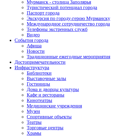
Мурманск - столица Заполярья
Туристический потенциал города
Паспорт города
Экскурсия по городу-герою Мурманску
Международное сотрудничество города
Телефоны экстренных служб
Видео
События города
Афиша
Новости
Традиционные ежегодные мероприятия
Достопримечательности
Инфраструктура
Библиотеки
Выставочные залы
Гостиницы
Дома и дворцы культуры
Кафе и рестораны
Кинотеатры
Медицинские учреждения
Музеи
Спортивные объекты
Театры
Торговые центры
Храмы