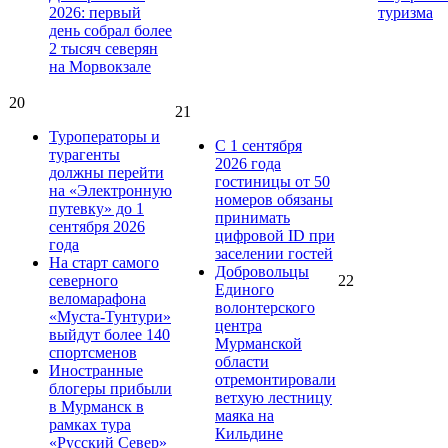
2026: первый
туризма
день собрал более
2 тысяч северян
на Морвокзале
20
21
Туроператоры и
С 1 сентября
турагенты
2026 года
должны перейти
гостиницы от 50
на «Электронную
номеров обязаны
путевку» до 1
принимать
сентября 2026
цифровой ID при
года
заселении гостей
На старт самого
Добровольцы
северного
22
Единого
веломарафона
волонтерского
«Муста-Тунтури»
центра
выйдут более 140
Мурманской
спортсменов
области
Иностранные
отремонтировали
блогеры прибыли
ветхую лестницу
в Мурманск в
маяка на
рамках тура
Кильдине
«Русский Север»