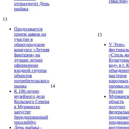
смыслов»
отпразднует День
рыбака
13
Продолжается
прием заявок на
15
участие в
общегородском
V Этно-
конкурсе «Летняя
фестиваль
фантазия» на
«Стиль ж
лучшее летнее
Культурн
оформление
код» в г. 
входной группы
объедини
объектов
мастеров
потребительского
народных
рынка
14
промысло
К 100-летию
России
музейного дела
Мурманск
Кольского Севера
область
в Мурманске
получит
запустят
федераль
брендированный
поддержк
троллейбус
продвиже
День рыбака -
внутренн