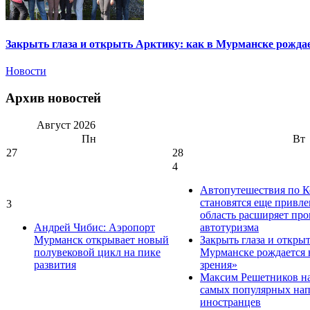
Закрыть глаза и открыть Арктику: как в Мурманске рождае
Новости
Архив новостей
Август
2026
Пн
Вт
27
28
4
Автопутешествия по К
становятся еще привле
3
область расширяет про
Андрей Чибис: Аэропорт
автотуризма
Мурманск открывает новый
Закрыть глаза и открыт
полувековой цикл на пике
Мурманске рождается 
развития
зрения»
Максим Решетников на
самых популярных нап
иностранцев