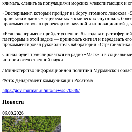
климата, следить за популяциями морских млекопитающих и опе
«Эксперимент, который пройдет на борту атомного ледокола «
привязана к данным зарубежных космических спутников, более
прокомментировал проректор по научной и инновационной де
«Если эксперимент пройдет успешно, благодаря стратосферной
платформы в этой задаче — принимать сигнал и передавать его
прокомментировал руководитель лаборатории «Стратонавтика
Сигнал будет транслироваться на радио «Маяк» и в социальные
истории отечественной науки.
/ Министерство информационной политики Мурманской облас
Фото: Департамент коммуникаций Росатома
https://gov-murman.ru/info/news/570849/
Новости
06.08.2026