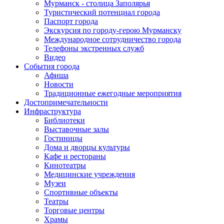
Мурманск - столица Заполярья
Туристический потенциал города
Паспорт города
Экскурсия по городу-герою Мурманску
Международное сотрудничество города
Телефоны экстренных служб
Видео
События города
Афиша
Новости
Традиционные ежегодные мероприятия
Достопримечательности
Инфраструктура
Библиотеки
Выставочные залы
Гостиницы
Дома и дворцы культуры
Кафе и рестораны
Кинотеатры
Медицинские учреждения
Музеи
Спортивные объекты
Театры
Торговые центры
Храмы