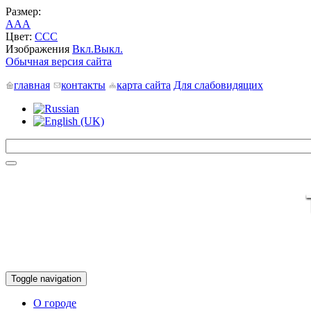
Размер:
A
A
A
Цвет:
C
C
C
Изображения
Вкл.
Выкл.
Обычная версия сайта
главная
контакты
карта сайта
Для слабовидящих
Toggle navigation
О городе