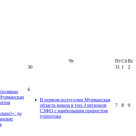
Чт
Пт
Сб
Вс
30
31
1
2
6
аполярью
 Мурманская
В первом полугодии Мурманская
вития
область вошла в топ-3 регионов
7
8
9
СЗФО с наибольшим приростом
льно!»: до
турпотока
ановят
в