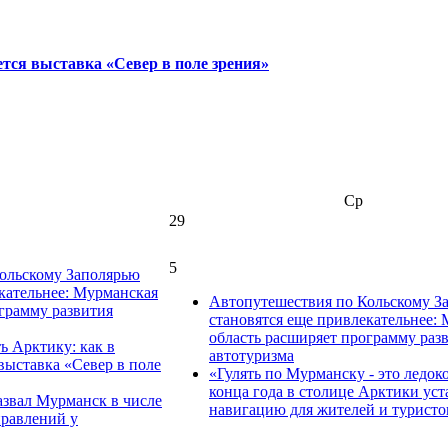
тся выставка «Север в поле зрения»
Ср
29
5
ольскому Заполярью
кательнее: Мурманская
Автопутешествия по Кольскому З
грамму развития
становятся еще привлекательнее:
область расширяет программу раз
ь Арктику: как в
автотуризма
выставка «Север в поле
«Гулять по Мурманску - это ледоко
конца года в столице Арктики уст
звал Мурманск в числе
навигацию для жителей и туристо
равлений у