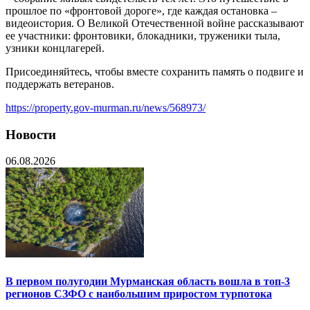
прошлое по «фронтовой дороге», где каждая остановка –
видеоистория. О Великой Отечественной войне рассказывают
ее участники: фронтовики, блокадники, труженики тыла,
узники концлагерей.
Присоединяйтесь, чтобы вместе сохранить память о подвиге и
поддержать ветеранов.
https://property.gov-murman.ru/news/568973/
Новости
06.08.2026
В первом полугодии Мурманская область вошла в топ-3
регионов СЗФО с наибольшим приростом турпотока