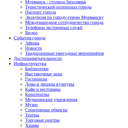
Мурманск - столица Заполярья
Туристический потенциал города
Паспорт города
Экскурсия по городу-герою Мурманску
Международное сотрудничество города
Телефоны экстренных служб
Видео
События города
Афиша
Новости
Традиционные ежегодные мероприятия
Достопримечательности
Инфраструктура
Библиотеки
Выставочные залы
Гостиницы
Дома и дворцы культуры
Кафе и рестораны
Кинотеатры
Медицинские учреждения
Музеи
Спортивные объекты
Театры
Торговые центры
Храмы