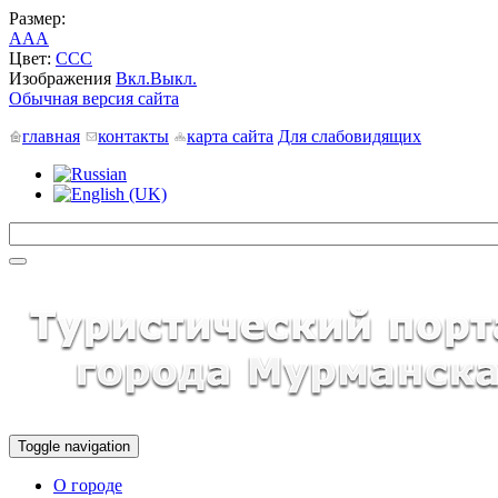
Размер:
A
A
A
Цвет:
C
C
C
Изображения
Вкл.
Выкл.
Обычная версия сайта
главная
контакты
карта сайта
Для слабовидящих
Toggle navigation
О городе