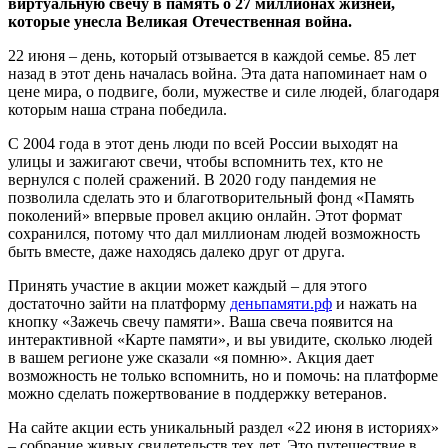
виртуальную свечу в память о 27 миллионах жизней,
которые унесла Великая Отечественная война.
22 июня – день, который отзывается в каждой семье. 85 лет
назад в этот день началась война. Эта дата напоминает нам о
цене мира, о подвиге, боли, мужестве и силе людей, благодаря
которым наша страна победила.
С 2004 года в этот день люди по всей России выходят на
улицы и зажигают свечи, чтобы вспомнить тех, кто не
вернулся с полей сражений. В 2020 году пандемия не
позволила сделать это и благотворительный фонд «Память
поколений» впервые провел акцию онлайн. Этот формат
сохранился, потому что дал миллионам людей возможность
быть вместе, даже находясь далеко друг от друга.
Принять участие в акции может каждый – для этого
достаточно зайти на платформу
деньпамяти.рф
и нажать на
кнопку «Зажечь свечу памяти». Ваша свеча появится на
интерактивной «Карте памяти», и вы увидите, сколько людей
в вашем регионе уже сказали «я помню». Акция дает
возможность не только вспомнить, но и помочь: на платформе
можно сделать пожертвование в поддержку ветеранов.
На сайте акции есть уникальный раздел «22 июня в историях»
– собрание живых свидетельств тех лет. Это путешествие в