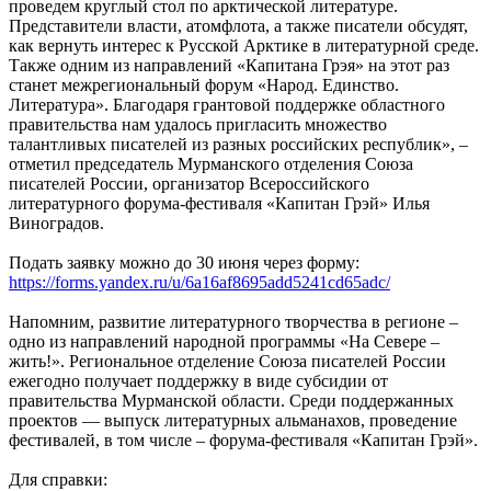
проведем круглый стол по арктической литературе.
Представители власти, атомфлота, а также писатели обсудят,
как вернуть интерес к Русской Арктике в литературной среде.
Также одним из направлений «Капитана Грэя» на этот раз
станет межрегиональный форум «Народ. Единство.
Литература». Благодаря грантовой поддержке областного
правительства нам удалось пригласить множество
талантливых писателей из разных российских республик», –
отметил председатель Мурманского отделения Союза
писателей России, организатор Всероссийского
литературного форума-фестиваля «Капитан Грэй» Илья
Виноградов.
Подать заявку можно до 30 июня через форму:
https://forms.yandex.ru/u/6a16af8695add5241cd65adc/
Напомним, развитие литературного творчества в регионе –
одно из направлений народной программы «На Севере –
жить!». Региональное отделение Союза писателей России
ежегодно получает поддержку в виде субсидии от
правительства Мурманской области. Среди поддержанных
проектов — выпуск литературных альманахов, проведение
фестивалей, в том числе – форума-фестиваля «Капитан Грэй».
Для справки: