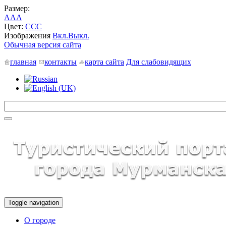
Размер:
A
A
A
Цвет:
C
C
C
Изображения
Вкл.
Выкл.
Обычная версия сайта
главная
контакты
карта сайта
Для слабовидящих
Toggle navigation
О городе