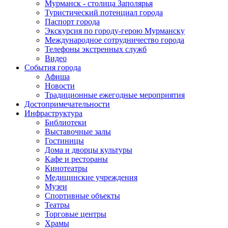
Мурманск - столица Заполярья
Туристический потенциал города
Паспорт города
Экскурсия по городу-герою Мурманску
Международное сотрудничество города
Телефоны экстренных служб
Видео
События города
Афиша
Новости
Традиционные ежегодные мероприятия
Достопримечательности
Инфраструктура
Библиотеки
Выставочные залы
Гостиницы
Дома и дворцы культуры
Кафе и рестораны
Кинотеатры
Медицинские учреждения
Музеи
Спортивные объекты
Театры
Торговые центры
Храмы