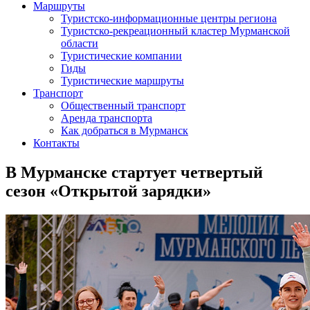
Маршруты
Туристско-информационные центры региона
Туристско-рекреационный кластер Мурманской
области
Туристические компании
Гиды
Туристические маршруты
Транспорт
Общественный транспорт
Аренда транспорта
Как добраться в Мурманск
Контакты
В Мурманске стартует четвертый
сезон «Открытой зарядки»