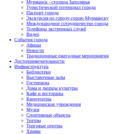
Мурманск - столица Заполярья
Туристический потенциал города
Паспорт города
Экскурсия по городу-герою Мурманску
Международное сотрудничество города
Телефоны экстренных служб
Видео
События города
Афиша
Новости
Традиционные ежегодные мероприятия
Достопримечательности
Инфраструктура
Библиотеки
Выставочные залы
Гостиницы
Дома и дворцы культуры
Кафе и рестораны
Кинотеатры
Медицинские учреждения
Музеи
Спортивные объекты
Театры
Торговые центры
Храмы