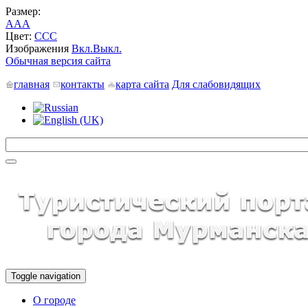
Размер:
A
A
A
Цвет:
C
C
C
Изображения
Вкл.
Выкл.
Обычная версия сайта
главная
контакты
карта сайта
Для слабовидящих
Toggle navigation
О городе