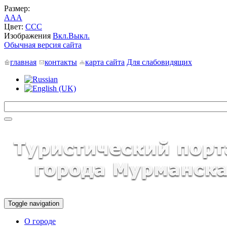
Размер:
A
A
A
Цвет:
C
C
C
Изображения
Вкл.
Выкл.
Обычная версия сайта
главная
контакты
карта сайта
Для слабовидящих
Toggle navigation
О городе