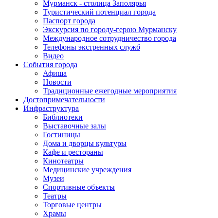
Мурманск - столица Заполярья
Туристический потенциал города
Паспорт города
Экскурсия по городу-герою Мурманску
Международное сотрудничество города
Телефоны экстренных служб
Видео
События города
Афиша
Новости
Традиционные ежегодные мероприятия
Достопримечательности
Инфраструктура
Библиотеки
Выставочные залы
Гостиницы
Дома и дворцы культуры
Кафе и рестораны
Кинотеатры
Медицинские учреждения
Музеи
Спортивные объекты
Театры
Торговые центры
Храмы