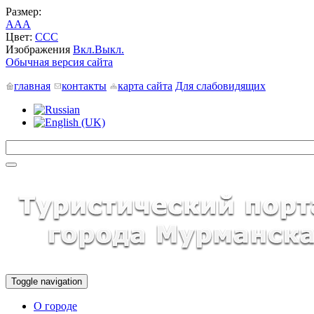
Размер:
A
A
A
Цвет:
C
C
C
Изображения
Вкл.
Выкл.
Обычная версия сайта
главная
контакты
карта сайта
Для слабовидящих
Toggle navigation
О городе