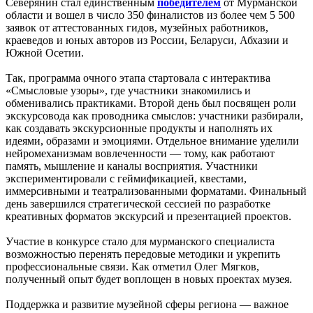
Северянин стал единственным
победителем
от Мурманской
области и вошел в число 350 финалистов из более чем 5 500
заявок от аттестованных гидов, музейных работников,
краеведов и юных авторов из России, Беларуси, Абхазии и
Южной Осетии.
Так, программа очного этапа стартовала с интерактива
«Смысловые узоры», где участники знакомились и
обменивались практиками. Второй день был посвящен роли
экскурсовода как проводника смыслов: участники разбирали,
как создавать экскурсионные продукты и наполнять их
идеями, образами и эмоциями. Отдельное внимание уделили
нейромеханизмам вовлеченности — тому, как работают
память, мышление и каналы восприятия. Участники
экспериментировали с геймификацией, квестами,
иммерсивными и театрализованными форматами. Финальный
день завершился стратегической сессией по разработке
креативных форматов экскурсий и презентацией проектов.
Участие в конкурсе стало для мурманского специалиста
возможностью перенять передовые методики и укрепить
профессиональные связи. Как отметил Олег Мягков,
полученный опыт будет воплощен в новых проектах музея.
Поддержка и развитие музейной сферы региона — важное