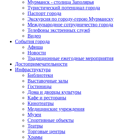
Мурманск - столица Заполярья
Туристический потенциал города
Паспорт города
Экскурсия по городу-герою Мурманску
Международное сотрудничество города
Телефоны экстренных служб
Видео
События города
Афиша
Новости
Традиционные ежегодные мероприятия
Достопримечательности
Инфраструктура
Библиотеки
Выставочные залы
Гостиницы
Дома и дворцы культуры
Кафе и рестораны
Кинотеатры
Медицинские учреждения
Музеи
Спортивные объекты
Театры
Торговые центры
Храмы