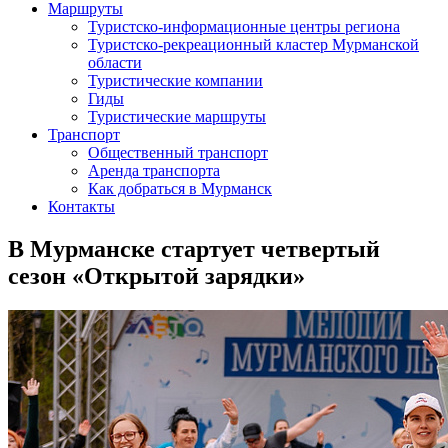
Маршруты
Туристско-информационные центры региона
Туристско-рекреационный кластер Мурманской
области
Туристические компании
Гиды
Туристические маршруты
Транспорт
Общественный транспорт
Аренда транспорта
Как добраться в Мурманск
Контакты
В Мурманске стартует четвертый
сезон «Открытой зарядки»