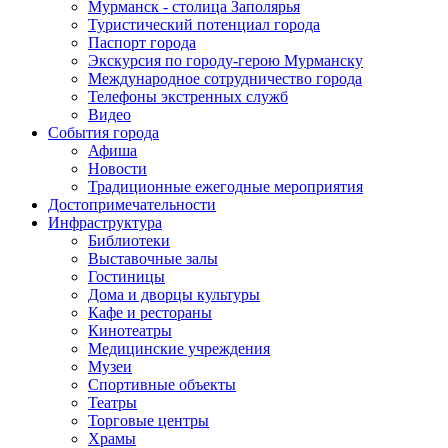
Мурманск - столица Заполярья
Туристический потенциал города
Паспорт города
Экскурсия по городу-герою Мурманску
Международное сотрудничество города
Телефоны экстренных служб
Видео
События города
Афиша
Новости
Традиционные ежегодные мероприятия
Достопримечательности
Инфраструктура
Библиотеки
Выставочные залы
Гостиницы
Дома и дворцы культуры
Кафе и рестораны
Кинотеатры
Медицинские учреждения
Музеи
Спортивные объекты
Театры
Торговые центры
Храмы