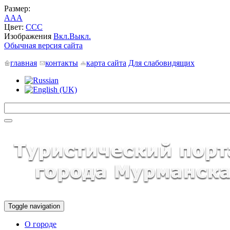
Размер:
A
A
A
Цвет:
C
C
C
Изображения
Вкл.
Выкл.
Обычная версия сайта
главная
контакты
карта сайта
Для слабовидящих
Toggle navigation
О городе