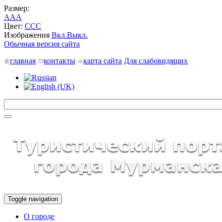
Размер:
A
A
A
Цвет:
C
C
C
Изображения
Вкл.
Выкл.
Обычная версия сайта
главная
контакты
карта сайта
Для слабовидящих
Toggle navigation
О городе