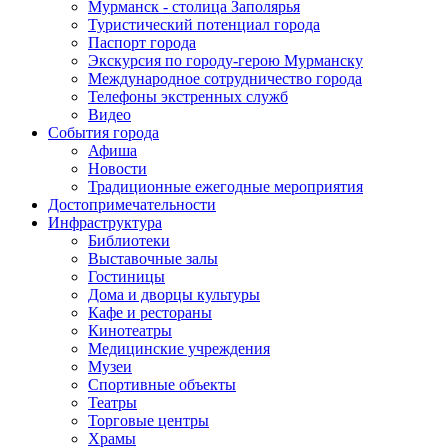
Мурманск - столица Заполярья
Туристический потенциал города
Паспорт города
Экскурсия по городу-герою Мурманску
Международное сотрудничество города
Телефоны экстренных служб
Видео
События города
Афиша
Новости
Традиционные ежегодные мероприятия
Достопримечательности
Инфраструктура
Библиотеки
Выставочные залы
Гостиницы
Дома и дворцы культуры
Кафе и рестораны
Кинотеатры
Медицинские учреждения
Музеи
Спортивные объекты
Театры
Торговые центры
Храмы