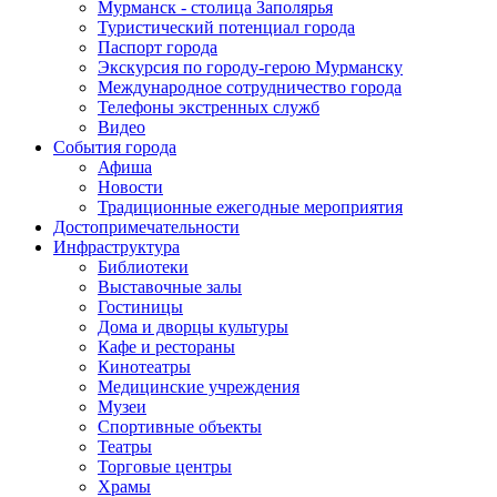
Мурманск - столица Заполярья
Туристический потенциал города
Паспорт города
Экскурсия по городу-герою Мурманску
Международное сотрудничество города
Телефоны экстренных служб
Видео
События города
Афиша
Новости
Традиционные ежегодные мероприятия
Достопримечательности
Инфраструктура
Библиотеки
Выставочные залы
Гостиницы
Дома и дворцы культуры
Кафе и рестораны
Кинотеатры
Медицинские учреждения
Музеи
Спортивные объекты
Театры
Торговые центры
Храмы