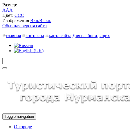
Размер:
A
A
A
Цвет:
C
C
C
Изображения
Вкл.
Выкл.
Обычная версия сайта
главная
контакты
карта сайта
Для слабовидящих
Toggle navigation
О городе