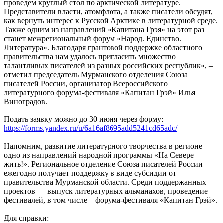
проведем круглый стол по арктической литературе.
Представители власти, атомфлота, а также писатели обсудят,
как вернуть интерес к Русской Арктике в литературной среде.
Также одним из направлений «Капитана Грэя» на этот раз
станет межрегиональный форум «Народ. Единство.
Литература». Благодаря грантовой поддержке областного
правительства нам удалось пригласить множество
талантливых писателей из разных российских республик», –
отметил председатель Мурманского отделения Союза
писателей России, организатор Всероссийского
литературного форума-фестиваля «Капитан Грэй» Илья
Виноградов.
Подать заявку можно до 30 июня через форму:
https://forms.yandex.ru/u/6a16af8695add5241cd65adc/
Напомним, развитие литературного творчества в регионе –
одно из направлений народной программы «На Севере –
жить!». Региональное отделение Союза писателей России
ежегодно получает поддержку в виде субсидии от
правительства Мурманской области. Среди поддержанных
проектов — выпуск литературных альманахов, проведение
фестивалей, в том числе – форума-фестиваля «Капитан Грэй».
Для справки: