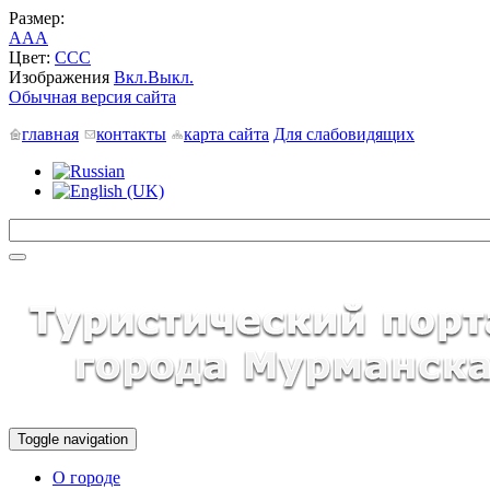
Размер:
A
A
A
Цвет:
C
C
C
Изображения
Вкл.
Выкл.
Обычная версия сайта
главная
контакты
карта сайта
Для слабовидящих
Toggle navigation
О городе