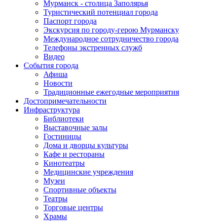
Мурманск - столица Заполярья
Туристический потенциал города
Паспорт города
Экскурсия по городу-герою Мурманску
Международное сотрудничество города
Телефоны экстренных служб
Видео
События города
Афиша
Новости
Традиционные ежегодные мероприятия
Достопримечательности
Инфраструктура
Библиотеки
Выставочные залы
Гостиницы
Дома и дворцы культуры
Кафе и рестораны
Кинотеатры
Медицинские учреждения
Музеи
Спортивные объекты
Театры
Торговые центры
Храмы