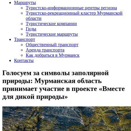
Маршруты
Туристско-информационные центры региона
Туристско-рекреационный кластер Мурманской
области
Туристические компании
Гиды
Туристические маршруты
Транспорт
Общественный транспорт
Аренда транспорта
Как добраться в Мурманск
Контакты
Голосуем за символы заполярной
природы: Мурманская область
принимает участие в проекте «Вместе
для дикой природы»