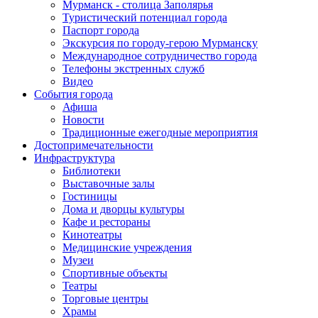
Мурманск - столица Заполярья
Туристический потенциал города
Паспорт города
Экскурсия по городу-герою Мурманску
Международное сотрудничество города
Телефоны экстренных служб
Видео
События города
Афиша
Новости
Традиционные ежегодные мероприятия
Достопримечательности
Инфраструктура
Библиотеки
Выставочные залы
Гостиницы
Дома и дворцы культуры
Кафе и рестораны
Кинотеатры
Медицинские учреждения
Музеи
Спортивные объекты
Театры
Торговые центры
Храмы