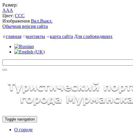
Размер:
A
A
A
Цвет:
C
C
C
Изображения
Вкл.
Выкл.
Обычная версия сайта
главная
контакты
карта сайта
Для слабовидящих
Toggle navigation
О городе