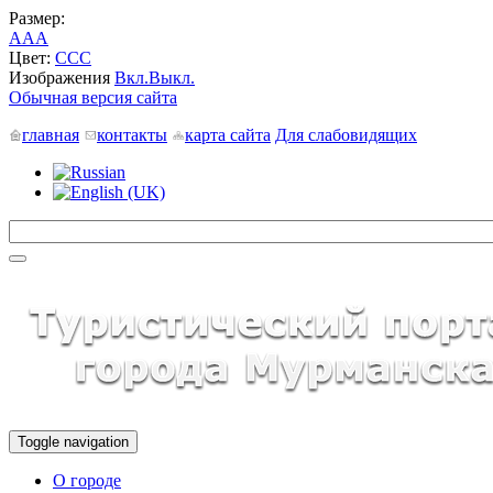
Размер:
A
A
A
Цвет:
C
C
C
Изображения
Вкл.
Выкл.
Обычная версия сайта
главная
контакты
карта сайта
Для слабовидящих
Toggle navigation
О городе