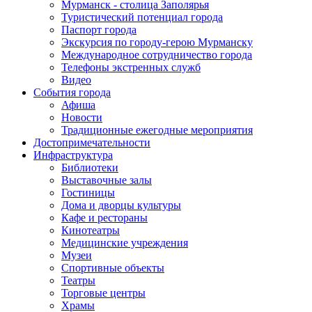
Мурманск - столица Заполярья
Туристический потенциал города
Паспорт города
Экскурсия по городу-герою Мурманску
Международное сотрудничество города
Телефоны экстренных служб
Видео
События города
Афиша
Новости
Традиционные ежегодные мероприятия
Достопримечательности
Инфраструктура
Библиотеки
Выставочные залы
Гостиницы
Дома и дворцы культуры
Кафе и рестораны
Кинотеатры
Медицинские учреждения
Музеи
Спортивные объекты
Театры
Торговые центры
Храмы