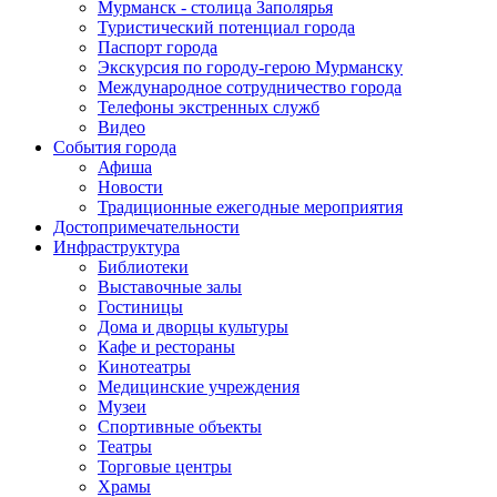
Мурманск - столица Заполярья
Туристический потенциал города
Паспорт города
Экскурсия по городу-герою Мурманску
Международное сотрудничество города
Телефоны экстренных служб
Видео
События города
Афиша
Новости
Традиционные ежегодные мероприятия
Достопримечательности
Инфраструктура
Библиотеки
Выставочные залы
Гостиницы
Дома и дворцы культуры
Кафе и рестораны
Кинотеатры
Медицинские учреждения
Музеи
Спортивные объекты
Театры
Торговые центры
Храмы