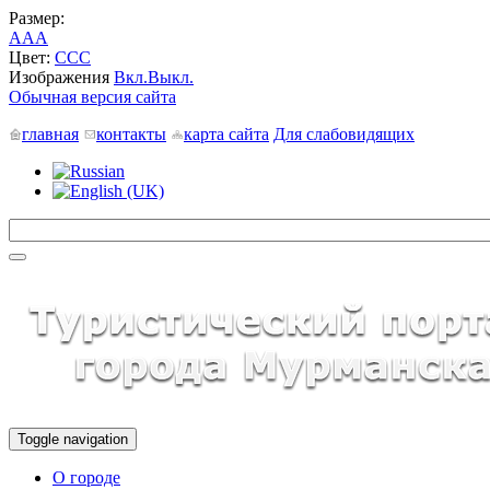
Размер:
A
A
A
Цвет:
C
C
C
Изображения
Вкл.
Выкл.
Обычная версия сайта
главная
контакты
карта сайта
Для слабовидящих
Toggle navigation
О городе