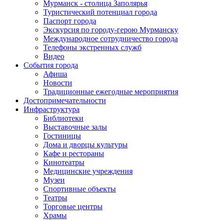
Мурманск - столица Заполярья
Туристический потенциал города
Паспорт города
Экскурсия по городу-герою Мурманску
Международное сотрудничество города
Телефоны экстренных служб
Видео
События города
Афиша
Новости
Традиционные ежегодные мероприятия
Достопримечательности
Инфраструктура
Библиотеки
Выставочные залы
Гостиницы
Дома и дворцы культуры
Кафе и рестораны
Кинотеатры
Медицинские учреждения
Музеи
Спортивные объекты
Театры
Торговые центры
Храмы