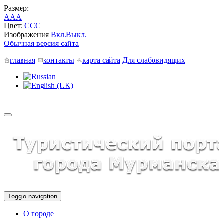
Размер:
A
A
A
Цвет:
C
C
C
Изображения
Вкл.
Выкл.
Обычная версия сайта
главная
контакты
карта сайта
Для слабовидящих
Toggle navigation
О городе