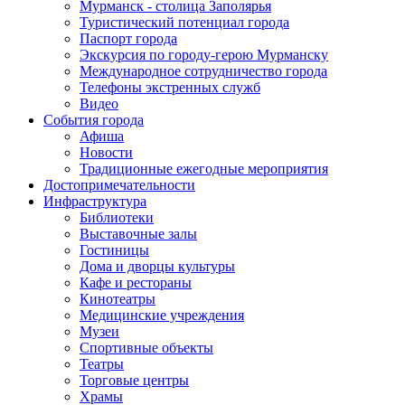
Мурманск - столица Заполярья
Туристический потенциал города
Паспорт города
Экскурсия по городу-герою Мурманску
Международное сотрудничество города
Телефоны экстренных служб
Видео
События города
Афиша
Новости
Традиционные ежегодные мероприятия
Достопримечательности
Инфраструктура
Библиотеки
Выставочные залы
Гостиницы
Дома и дворцы культуры
Кафе и рестораны
Кинотеатры
Медицинские учреждения
Музеи
Спортивные объекты
Театры
Торговые центры
Храмы