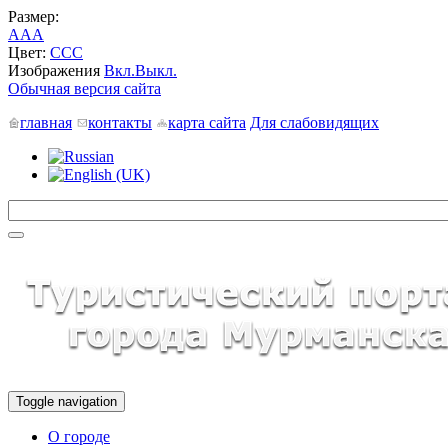
Размер:
A
A
A
Цвет:
C
C
C
Изображения
Вкл.
Выкл.
Обычная версия сайта
главная
контакты
карта сайта
Для слабовидящих
Toggle navigation
О городе