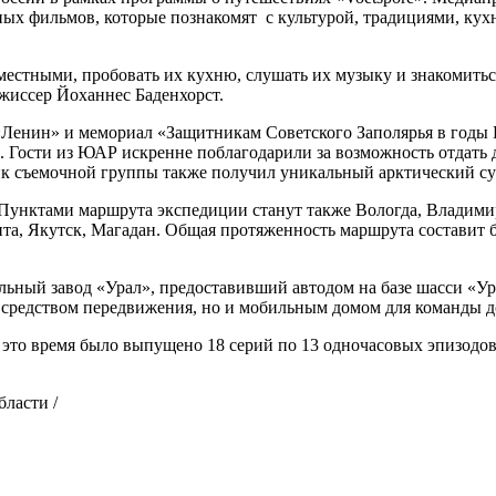
ных фильмов, которые познакомят с культурой, традициями, кух
местными, пробовать их кухню, слушать их музыку и знакомитьс
режиссер Йоханнес Баденхорст.
 «Ленин» и мемориал «Защитникам Советского Заполярья в год
е. Гости из ЮАР искренне поблагодарили за возможность отдать 
ик съемочной группы также получил уникальный арктический с
Пунктами маршрута экспедиции станут также Вологда, Владимир,
та, Якутск, Магадан. Общая протяженность маршрута составит б
ый завод «Урал», предоставивший автодом на базе шасси «Ура
о средством передвижения, но и мобильным домом для команды 
а это время было выпущено 18 серий по 13 одночасовых эпизодов
ласти /