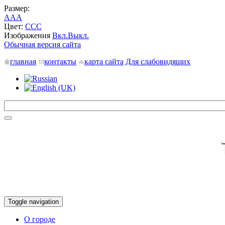
Размер:
A
A
A
Цвет:
C
C
C
Изображения
Вкл.
Выкл.
Обычная версия сайта
главная
контакты
карта сайта
Для слабовидящих
Toggle navigation
О городе