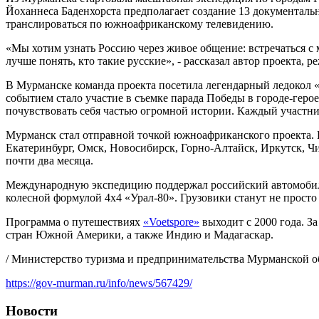
Йоханнеса Баденхорста предполагает создание 13 документаль
транслироваться по южноафриканскому телевидению.
«Мы хотим узнать Россию через живое общение: встречаться с 
лучше понять, кто такие русские», - рассказал автор проекта, 
В Мурманске команда проекта посетила легендарный ледокол
событием стало участие в съемке парада Победы в городе-геро
почувствовать себя частью огромной истории. Каждый участн
Мурманск стал отправной точкой южноафриканского проекта. 
Екатеринбург, Омск, Новосибирск, Горно-Алтайск, Иркутск, Чи
почти два месяца.
Международную экспедицию поддержал российский автомобильн
колесной формулой 4х4 «Урал-80». Грузовики станут не прост
Программа о путешествиях
«Voetspore»
выходит с 2000 года. З
стран Южной Америки, а также Индию и Мадагаскар.
/ Министерство туризма и предпринимательства Мурманской об
https://gov-murman.ru/info/news/567429/
Новости