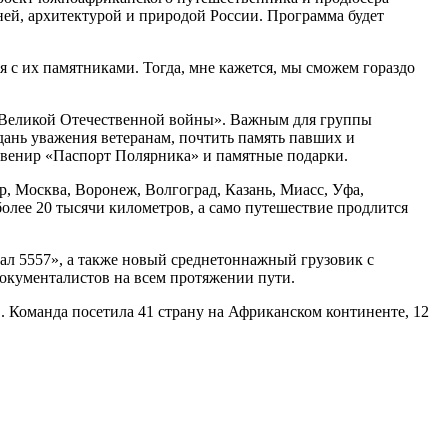
ней, архитектурой и природой России. Программа будет
я с их памятниками. Тогда, мне кажется, мы сможем гораздо
ы Великой Отечественной войны». Важным для группы
дань уважения ветеранам, почтить память павших и
увенир «Паспорт Полярника» и памятные подарки.
 Москва, Воронеж, Волгоград, Казань, Миасс, Уфа,
олее 20 тысячи километров, а само путешествие продлится
л 5557», а также новый среднетоннажный грузовик с
документалистов на всем протяжении пути.
. Команда посетила 41 страну на Африканском континенте, 12