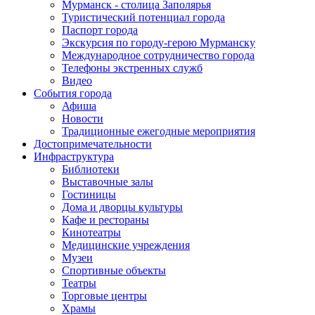
Мурманск - столица Заполярья
Туристический потенциал города
Паспорт города
Экскурсия по городу-герою Мурманску
Международное сотрудничество города
Телефоны экстренных служб
Видео
События города
Афиша
Новости
Традиционные ежегодные мероприятия
Достопримечательности
Инфраструктура
Библиотеки
Выставочные залы
Гостиницы
Дома и дворцы культуры
Кафе и рестораны
Кинотеатры
Медицинские учреждения
Музеи
Спортивные объекты
Театры
Торговые центры
Храмы