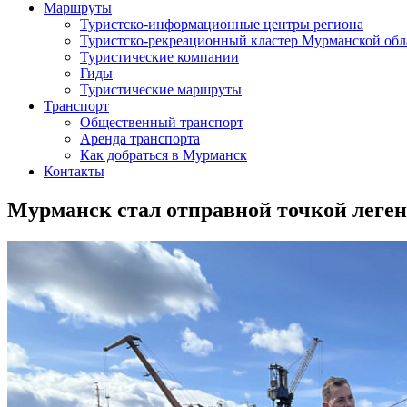
Маршруты
Туристско-информационные центры региона
Туристско-рекреационный кластер Мурманской обл
Туристические компании
Гиды
Туристические маршруты
Транспорт
Общественный транспорт
Аренда транспорта
Как добраться в Мурманск
Контакты
Мурманск стал отправной точкой леген