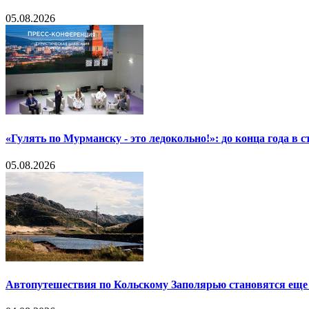
05.08.2026
«Гулять по Мурманску - это ледокольно!»: до конца года в
05.08.2026
Автопутешествия по Кольскому Заполярью становятся еще