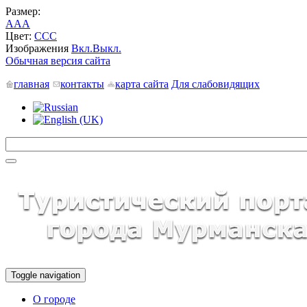
Размер:
A
A
A
Цвет:
C
C
C
Изображения
Вкл.
Выкл.
Обычная версия сайта
главная
контакты
карта сайта
Для слабовидящих
Toggle navigation
О городе