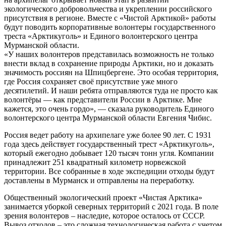
экологического добровольчества и укреплении российского
присутствия в регионе. Вместе с «Чистой Арктикой» работы
будут поводить корпоративные волонтеры государственного
треста «Арктикуголь» и Единого волонтерского центра
Мурманской области.
«У наших волонтеров представилась возможность не только
внести вклад в сохранение природы Арктики, но и доказать
значимость россиян на Шпицбергене. Это особая территория,
где Россия сохраняет своё присутствие уже много
десятилетий. И наши ребята отправляются туда не просто как
волонтёры — как представители России в Арктике. Мне
кажется, это очень гордо», — сказала руководитель Единого
волонтерского центра Мурманской области Евгения Чибис.
Россия ведет работу на архипелаге уже более 90 лет. С 1931
года здесь действует государственный трест «Арктикуголь»,
который ежегодно добывает 120 тысяч тонн угля. Компании
принадлежит 251 квадратный километр норвежской
территории. Все собранные в ходе экспедиции отходы будут
доставлены в Мурманск и отправлены на переработку.
Общественный экологический проект «Чистая Арктика»
занимается уборкой северных территорий с 2021 года. В поле
зрения волонтеров – наследие, которое осталось от СССР.
Вывоз отходов – это сложная технологическая работа с учетом