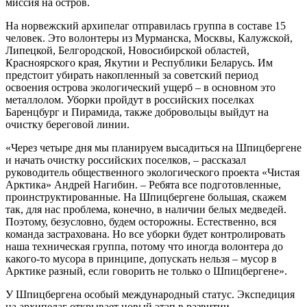
миссия на остров.
На норвежский архипелаг отправилась группа в составе 15
человек. Это волонтеры из Мурманска, Москвы, Калужской,
Липецкой, Белгородской, Новосибирской областей,
Красноярского края, Якутии и Республики Беларусь. Им
предстоит убирать накопленный за советский период
освоения острова экологический ущерб – в основном это
металлолом. Уборки пройдут в российских поселках
Баренцбург и Пирамида, также добровольцы выйдут на
очистку береговой линии.
«Через четыре дня мы планируем высадиться на Шпицбергене
и начать очистку российских поселков, – рассказал
руководитель общественного экологического проекта «Чистая
Арктика» Андрей Нагибин. – Ребята все подготовленные,
проинструктированные. На Шпицбергене большая, скажем
так, для нас проблема, конечно, в наличии белых медведей.
Поэтому, безусловно, будем осторожны. Естественно, вся
команда застрахована. Но все уборки будет контролировать
наша техническая группа, потому что иногда волонтера до
какого-то мусора в принципе, допускать нельзя – мусор в
Арктике разный, если говорить не только о Шпицбергене».
У Шпицбергена особый международный статус. Экспедиция
на архипелаг открывает новый этап в развитии