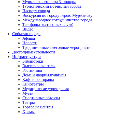
Мурманск - столица Заполярья
Туристический потенциал города
Паспорт города
Экскурсия по городу-герою Мурманску
Международное сотрудничество города
Телефоны экстренных служб
Видео
События города
Афиша
Новости
Традиционные ежегодные мероприятия
Достопримечательности
Инфраструктура
Библиотеки
Выставочные залы
Гостиницы
Дома и дворцы культуры
Кафе и рестораны
Кинотеатры
Медицинские учреждения
Музеи
Спортивные объекты
Театры
Торговые центры
Храмы