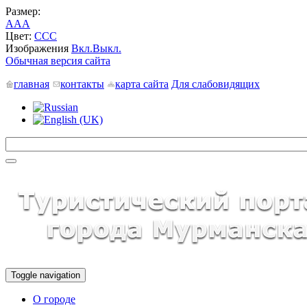
Размер:
A
A
A
Цвет:
C
C
C
Изображения
Вкл.
Выкл.
Обычная версия сайта
главная
контакты
карта сайта
Для слабовидящих
Toggle navigation
О городе