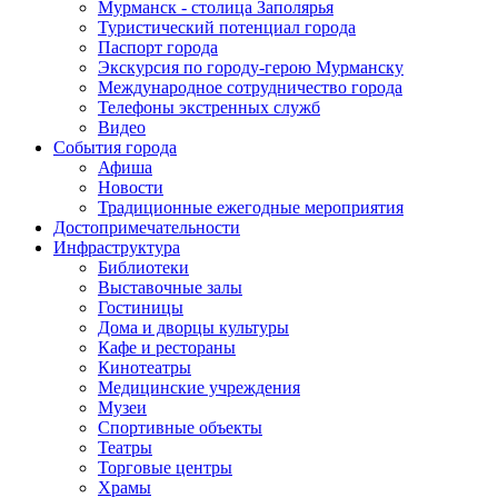
Мурманск - столица Заполярья
Туристический потенциал города
Паспорт города
Экскурсия по городу-герою Мурманску
Международное сотрудничество города
Телефоны экстренных служб
Видео
События города
Афиша
Новости
Традиционные ежегодные мероприятия
Достопримечательности
Инфраструктура
Библиотеки
Выставочные залы
Гостиницы
Дома и дворцы культуры
Кафе и рестораны
Кинотеатры
Медицинские учреждения
Музеи
Спортивные объекты
Театры
Торговые центры
Храмы