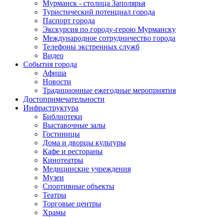
Мурманск - столица Заполярья
Туристический потенциал города
Паспорт города
Экскурсия по городу-герою Мурманску
Международное сотрудничество города
Телефоны экстренных служб
Видео
События города
Афиша
Новости
Традиционные ежегодные мероприятия
Достопримечательности
Инфраструктура
Библиотеки
Выставочные залы
Гостиницы
Дома и дворцы культуры
Кафе и рестораны
Кинотеатры
Медицинские учреждения
Музеи
Спортивные объекты
Театры
Торговые центры
Храмы