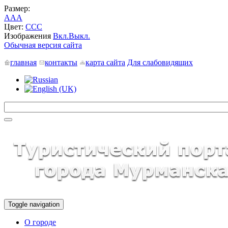
Размер:
A
A
A
Цвет:
C
C
C
Изображения
Вкл.
Выкл.
Обычная версия сайта
главная
контакты
карта сайта
Для слабовидящих
Toggle navigation
О городе