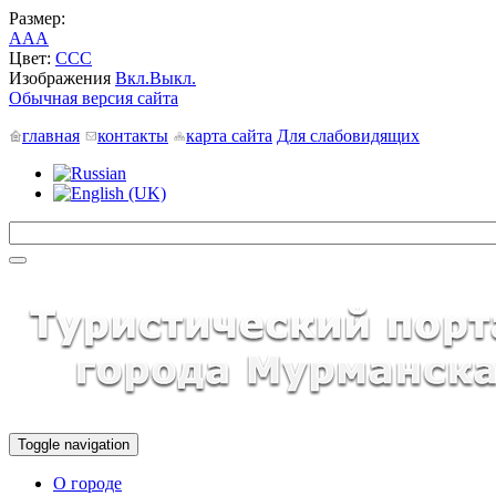
Размер:
A
A
A
Цвет:
C
C
C
Изображения
Вкл.
Выкл.
Обычная версия сайта
главная
контакты
карта сайта
Для слабовидящих
Toggle navigation
О городе