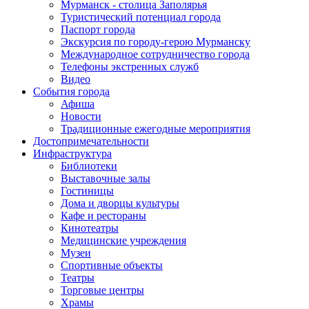
Мурманск - столица Заполярья
Туристический потенциал города
Паспорт города
Экскурсия по городу-герою Мурманску
Международное сотрудничество города
Телефоны экстренных служб
Видео
События города
Афиша
Новости
Традиционные ежегодные мероприятия
Достопримечательности
Инфраструктура
Библиотеки
Выставочные залы
Гостиницы
Дома и дворцы культуры
Кафе и рестораны
Кинотеатры
Медицинские учреждения
Музеи
Спортивные объекты
Театры
Торговые центры
Храмы