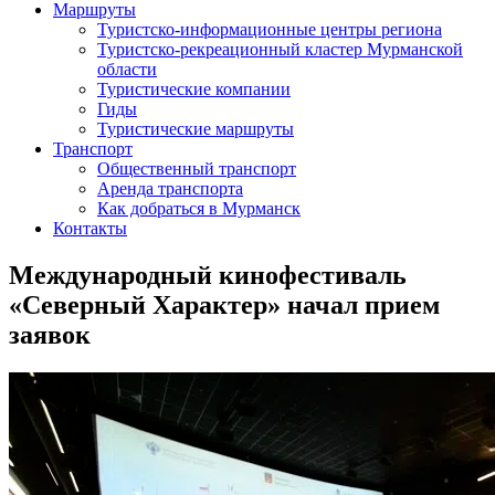
Маршруты
Туристско-информационные центры региона
Туристско-рекреационный кластер Мурманской
области
Туристические компании
Гиды
Туристические маршруты
Транспорт
Общественный транспорт
Аренда транспорта
Как добраться в Мурманск
Контакты
Международный кинофестиваль
«Северный Характер» начал прием
заявок